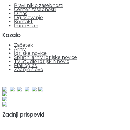
Pravilnik o zasebnosti
Center zasebnosti
O nas
Oglaševanje
Kontakt
Impresum
Kazalo
Začetek
Arhiv
Idrijske novice
Spletni arhiv Idrijske novice
TV Studio Idrijskih novic
Mali oglasi
Zadnje slovo
obiskov od 1. januarja 2026
Obiskovalcev skupaj : 964517
Prikazov skupaj : 2551618
Trenutno : 9
Zadnji prispevki