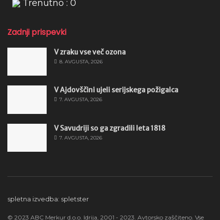
Trenutno : 0
Zadnji prispevki
V zraku vse več ozona
8. AVGUSTA, 2026
V Ajdovščini ujeli serijskega požigalca
7. AVGUSTA, 2026
V Savudriji so ga zgradili leta 1818
7. AVGUSTA, 2026
spletna izvedba: spletster
© 2023 ABC Merkur d.o.o. Idrija, 2001 - 2023. Avtorsko zaščiteno. Vse