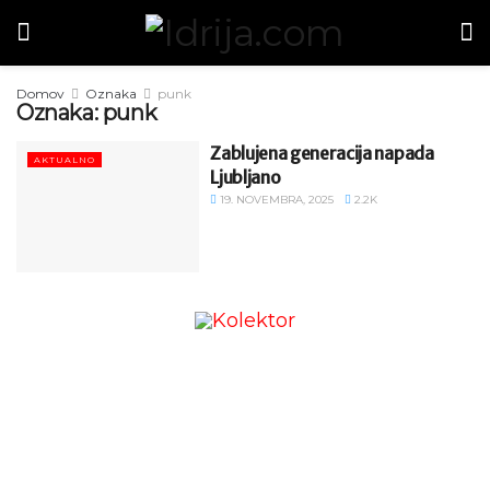
Domov
Oznaka
punk
Oznaka:
punk
Zablujena generacija napada
AKTUALNO
Ljubljano
19. NOVEMBRA, 2025
2.2K