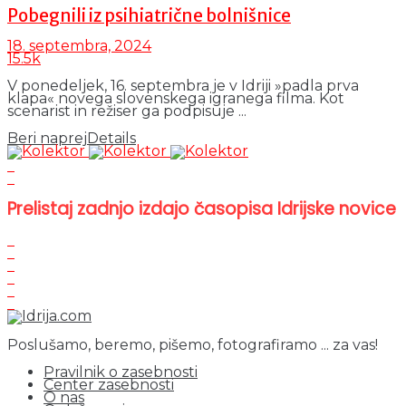
Pobegnili iz psihiatrične bolnišnice
18. septembra, 2024
15.5k
V ponedeljek, 16. septembra je v Idriji »padla prva
klapa« novega slovenskega igranega filma. Kot
scenarist in režiser ga podpisuje ...
Beri naprej
Details
Prelistaj zadnjo izdajo časopisa Idrijske novice
Poslušamo, beremo, pišemo, fotografiramo ... za vas!
Pravilnik o zasebnosti
Center zasebnosti
O nas