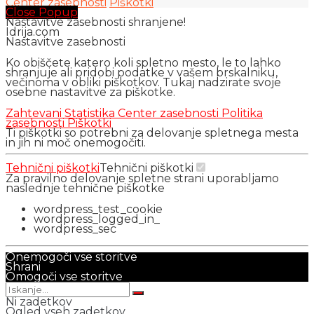
Center zasebnosti
Piškotki
Close Popup
Nastavitve zasebnosti shranjene!
Idrija.com
Nastavitve zasebnosti
Ko obiščete katero koli spletno mesto, le to lahko
shranjuje ali pridobi podatke v vašem brskalniku,
večinoma v obliki piškotkov. Tukaj nadzirate svoje
osebne nastavitve za piškotke.
Zahtevani
Statistika
Center zasebnosti
Politika
zasebnosti
Piškotki
Ti piškotki so potrebni za delovanje spletnega mesta
in jih ni moč onemogočiti.
Tehnični piškotki
Tehnični piškotki
Za pravilno delovanje spletne strani uporabljamo
naslednje tehnične piškotke
wordpress_test_cookie
wordpress_logged_in_
wordpress_sec
Onemogoči vse storitve
Shrani
Omogoči vse storitve
Ni zadetkov
Ogled vseh zadetkov