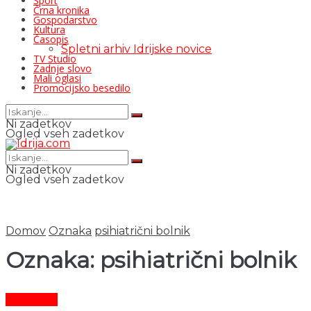
Šport
Črna kronika
Gospodarstvo
Kultura
Časopis
Spletni arhiv Idrijske novice
TV Studio
Zadnje slovo
Mali oglasi
Promocijsko besedilo
Ni zadetkov
Ogled vseh zadetkov
Ni zadetkov
Ogled vseh zadetkov
Domov
Oznaka
psihiatrični bolnik
Oznaka:
psihiatrični bolnik
Aktualno