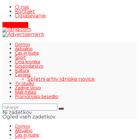
O nas
Kontakt
Oglaševanje
Pišite nam
Domov
Aktualno
Čas in ljudje
Šport
Črna kronika
Gospodarstvo
Kultura
Časopis
Spletni arhiv Idrijske novice
TV Studio
Zadnje slovo
Mali oglasi
Promocijsko besedilo
Ni zadetkov
Ogled vseh zadetkov
Domov
Aktualno
Čas in ljudje