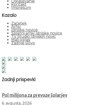
Oglaševanje
Kontakt
Impresum
Kazalo
Začetek
Arhiv
Idrijske novice
Spletni arhiv Idrijske novice
TV Studio Idrijskih novic
Mali oglasi
Zadnje slovo
obiskov od 1. januarja 2026
Obiskovalcev skupaj : 937409
Prikazov skupaj : 2503540
Trenutno : 78
Zadnji prispevki
Pol milijona za prevoze šolarjev
6. avgusta, 2026