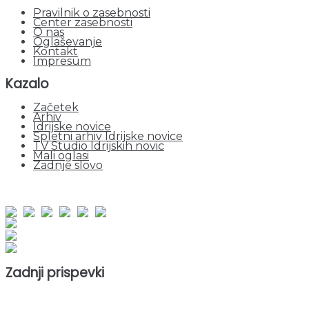
Pravilnik o zasebnosti
Center zasebnosti
O nas
Oglaševanje
Kontakt
Impresum
Kazalo
Začetek
Arhiv
Idrijske novice
Spletni arhiv Idrijske novice
TV Studio Idrijskih novic
Mali oglasi
Zadnje slovo
obiskov od 1. januarja 2026
Obiskovalcev skupaj : 944296
Prikazov skupaj : 2520187
Trenutno : 88
Zadnji prispevki