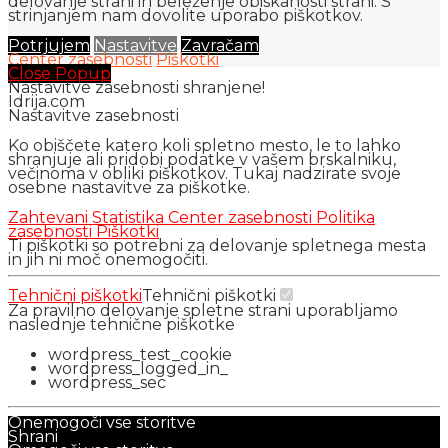
delovanje strani in beleženje obiskanosti strani. S
strinjanjem nam dovolite uporabo piškotkov.
Potrjujem
Nastavitve
Zavračam
Center zasebnosti
Piškotki
Close Popup
Nastavitve zasebnosti shranjene!
Idrija.com
Nastavitve zasebnosti
Ko obiščete katero koli spletno mesto, le to lahko
shranjuje ali pridobi podatke v vašem brskalniku,
večinoma v obliki piškotkov. Tukaj nadzirate svoje
osebne nastavitve za piškotke.
Zahtevani
Statistika
Center zasebnosti
Politika
zasebnosti
Piškotki
Ti piškotki so potrebni za delovanje spletnega mesta
in jih ni moč onemogočiti.
Tehnični piškotki
Tehnični piškotki
Za pravilno delovanje spletne strani uporabljamo
naslednje tehnične piškotke
wordpress_test_cookie
wordpress_logged_in_
wordpress_sec
Onemogoči vse storitve
Shrani