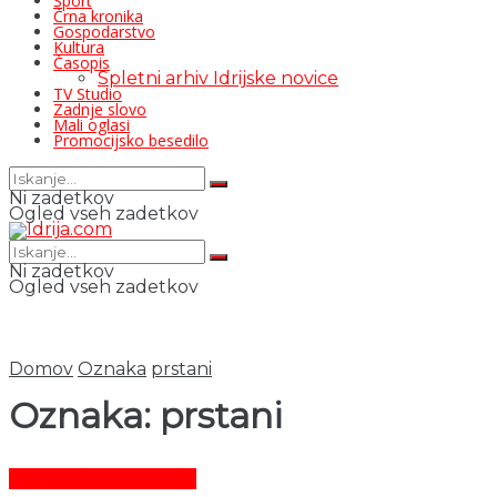
Šport
Črna kronika
Gospodarstvo
Kultura
Časopis
Spletni arhiv Idrijske novice
TV Studio
Zadnje slovo
Mali oglasi
Promocijsko besedilo
Ni zadetkov
Ogled vseh zadetkov
Ni zadetkov
Ogled vseh zadetkov
Domov
Oznaka
prstani
Oznaka:
prstani
Promocijsko besedilo