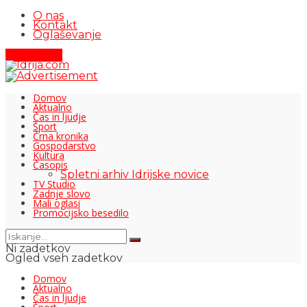
O nas
Kontakt
Oglaševanje
Pišite nam
Domov
Aktualno
Čas in ljudje
Šport
Črna kronika
Gospodarstvo
Kultura
Časopis
Spletni arhiv Idrijske novice
TV Studio
Zadnje slovo
Mali oglasi
Promocijsko besedilo
Ni zadetkov
Ogled vseh zadetkov
Domov
Aktualno
Čas in ljudje