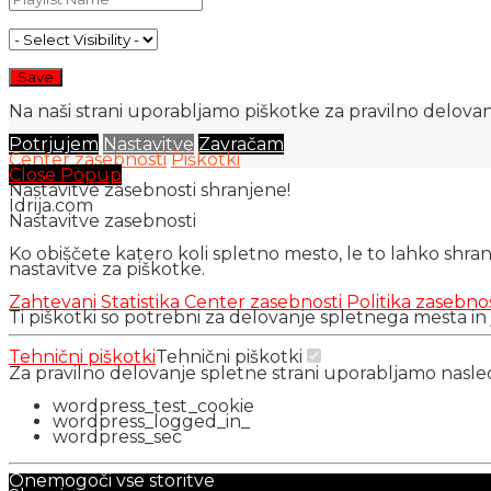
Na naši strani uporabljamo piškotke za pravilno delovanj
Potrjujem
Nastavitve
Zavračam
Center zasebnosti
Piškotki
Close Popup
Nastavitve zasebnosti shranjene!
Idrija.com
Nastavitve zasebnosti
Ko obiščete katero koli spletno mesto, le to lahko shra
nastavitve za piškotke.
Zahtevani
Statistika
Center zasebnosti
Politika zasebno
Ti piškotki so potrebni za delovanje spletnega mesta in
Tehnični piškotki
Tehnični piškotki
Za pravilno delovanje spletne strani uporabljamo nasl
wordpress_test_cookie
wordpress_logged_in_
wordpress_sec
Onemogoči vse storitve