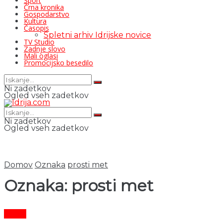
Šport
Črna kronika
Gospodarstvo
Kultura
Časopis
Spletni arhiv Idrijske novice
TV Studio
Zadnje slovo
Mali oglasi
Promocijsko besedilo
Ni zadetkov
Ogled vseh zadetkov
Ni zadetkov
Ogled vseh zadetkov
Domov
Oznaka
prosti met
Oznaka:
prosti met
Šport