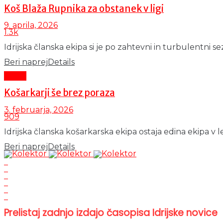
Koš Blaža Rupnika za obstanek v ligi
9. aprila, 2026
1.3k
Idrijska članska ekipa si je po zahtevni in turbulentni se
Beri naprej
Details
Šport
Košarkarji še brez poraza
3. februarja, 2026
909
Idrijska članska košarkarska ekipa ostaja edina ekipa v 
Beri naprej
Details
Prelistaj zadnjo izdajo časopisa Idrijske novice