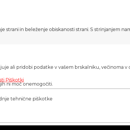
e strani in beleženje obiskanosti strani. S strinjanjem n
njuje ali pridobi podatke v vašem brskalniku, večinoma v 
sti
Piškotki
 jih ni moč onemogočiti.
ednje tehnične piškotke