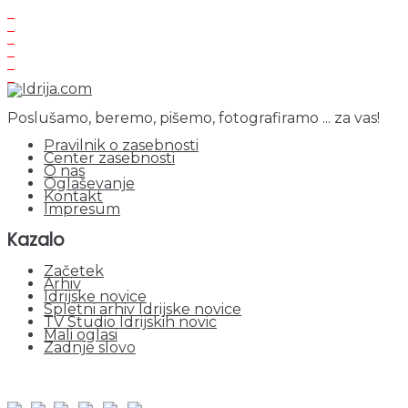
Poslušamo, beremo, pišemo, fotografiramo ... za vas!
Pravilnik o zasebnosti
Center zasebnosti
O nas
Oglaševanje
Kontakt
Impresum
Kazalo
Začetek
Arhiv
Idrijske novice
Spletni arhiv Idrijske novice
TV Studio Idrijskih novic
Mali oglasi
Zadnje slovo
obiskov od 1. januarja 2026