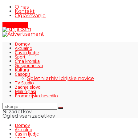
O nas
Kontakt
Oglaševanje
Pišite nam
Domov
Aktualno
Čas in ljudje
Šport
Črna kronika
Gospodarstvo
Kultura
Časopis
Spletni arhiv Idrijske novice
TV Studio
Zadnje slovo
Mali oglasi
Promocijsko besedilo
Ni zadetkov
Ogled vseh zadetkov
Domov
Aktualno
Čas in ljudje