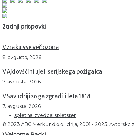
Obiskovalcev skupaj : 958882
Prikazov skupaj : 2543376
Trenutno : 64
Zadnji prispevki
V zraku vse več ozona
8. avgusta, 2026
V Ajdovščini ujeli serijskega požigalca
7. avgusta, 2026
V Savudriji so ga zgradili leta 1818
7. avgusta, 2026
spletna izvedba: spletster
© 2023 ABC Merkur d.o.o. Idrija, 2001 - 2023. Avtorsko z
Welcome Back!