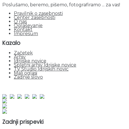
Poslušamo, beremo, pišemo, fotografiramo ... za vas!
Pravilnik o zasebnosti
Center zasebnosti
O nas
Oglaševanje
Kontakt
Impresum
Kazalo
Začetek
Arhiv
Idrijske novice
Spletni arhiv Idrijske novice
TV Studio Idrijskih novic
Mali oglasi
Zadnje slovo
obiskov od 1. januarja 2026
Obiskovalcev skupaj : 947737
Prikazov skupaj : 2526492
Trenutno : 128
Zadnji prispevki