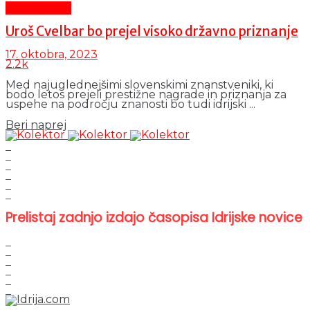
Čas in ljudje
Uroš Cvelbar bo prejel visoko državno priznanje
17. oktobra, 2023
2.2k
Med najuglednejšimi slovenskimi znanstveniki, ki
bodo letos prejeli prestižne nagrade in priznanja za
uspehe na področju znanosti bo tudi idrijski ...
Details
Beri naprej
Prelistaj zadnjo izdajo časopisa Idrijske novice