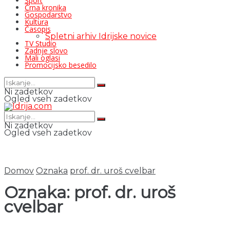
Šport
Črna kronika
Gospodarstvo
Kultura
Časopis
Spletni arhiv Idrijske novice
TV Studio
Zadnje slovo
Mali oglasi
Promocijsko besedilo
Ni zadetkov
Ogled vseh zadetkov
Ni zadetkov
Ogled vseh zadetkov
Domov
Oznaka
prof. dr. uroš cvelbar
Oznaka:
prof. dr. uroš
cvelbar