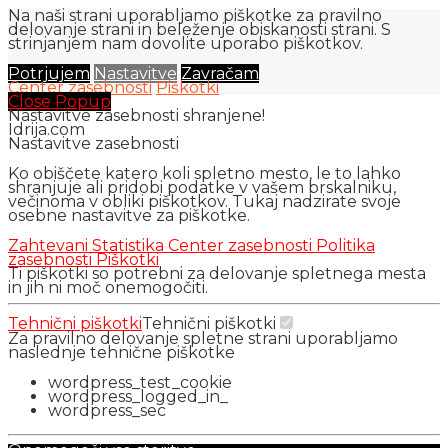
Na naši strani uporabljamo piškotke za pravilno
delovanje strani in beleženje obiskanosti strani. S
strinjanjem nam dovolite uporabo piškotkov.
Potrjujem
Nastavitve
Zavračam
Center zasebnosti
Piškotki
Close Popup
Nastavitve zasebnosti shranjene!
Idrija.com
Nastavitve zasebnosti
Ko obiščete katero koli spletno mesto, le to lahko
shranjuje ali pridobi podatke v vašem brskalniku,
večinoma v obliki piškotkov. Tukaj nadzirate svoje
osebne nastavitve za piškotke.
Zahtevani
Statistika
Center zasebnosti
Politika
zasebnosti
Piškotki
Ti piškotki so potrebni za delovanje spletnega mesta
in jih ni moč onemogočiti.
Tehnični piškotki
Tehnični piškotki
Za pravilno delovanje spletne strani uporabljamo
naslednje tehnične piškotke
wordpress_test_cookie
wordpress_logged_in_
wordpress_sec