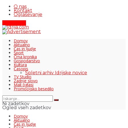
O nas
Kontakt
Oglaševanje
Pišite nam
Domov
Aktualno
Čas in ljudje
Šport
Črna kronika
Gospodarstvo
Kultura
Časopis
Spletni arhiv Idrijske novice
TV Studio
Zadnje slovo
Mali oglasi
Promocijsko besedilo
Ni zadetkov
Ogled vseh zadetkov
Domov
Aktualno
Čas in ljudje