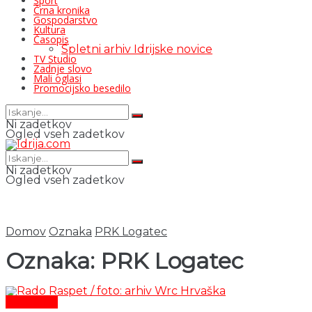
Šport
Črna kronika
Gospodarstvo
Kultura
Časopis
Spletni arhiv Idrijske novice
TV Studio
Zadnje slovo
Mali oglasi
Promocijsko besedilo
Ni zadetkov
Ogled vseh zadetkov
Ni zadetkov
Ogled vseh zadetkov
Domov
Oznaka
PRK Logatec
Oznaka:
PRK Logatec
Aktualno