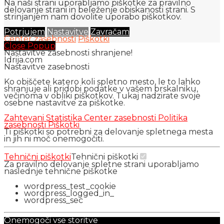
Na naši strani uporabljamo piškotke za pravilno
delovanje strani in beleženje obiskanosti strani. S
strinjanjem nam dovolite uporabo piškotkov.
Potrjujem
Nastavitve
Zavračam
Center zasebnosti
Piškotki
Close Popup
Nastavitve zasebnosti shranjene!
Idrija.com
Nastavitve zasebnosti
Ko obiščete katero koli spletno mesto, le to lahko
shranjuje ali pridobi podatke v vašem brskalniku,
večinoma v obliki piškotkov. Tukaj nadzirate svoje
osebne nastavitve za piškotke.
Zahtevani
Statistika
Center zasebnosti
Politika
zasebnosti
Piškotki
Ti piškotki so potrebni za delovanje spletnega mesta
in jih ni moč onemogočiti.
Tehnični piškotki
Tehnični piškotki
Za pravilno delovanje spletne strani uporabljamo
naslednje tehnične piškotke
wordpress_test_cookie
wordpress_logged_in_
wordpress_sec
Onemogoči vse storitve