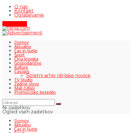
O nas
Kontakt
Oglaševanje
Pišite nam
Domov
Aktualno
Čas in ljudje
Šport
Črna kronika
Gospodarstvo
Kultura
Časopis
Spletni arhiv Idrijske novice
TV Studio
Zadnje slovo
Mali oglasi
Promocijsko besedilo
Ni zadetkov
Ogled vseh zadetkov
Domov
Aktualno
Čas in ljudje