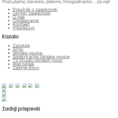
Poslušamo, beremo, pišemo, fotografiramo ... za vas!
Pravilnik o zasebnosti
Center zasebnosti
O nas
Oglaševanje
Kontakt
Impresum
Kazalo
Začetek
Arhiv
Idrijske novice
Spletni arhiv Idrijske novice
TV Studio Idrijskih novic
Mali oglasi
Zadnje slovo
obiskov od 1. januarja 2026
Obiskovalcev skupaj : 953149
Prikazov skupaj : 2535085
Trenutno : 23
Zadnji prispevki