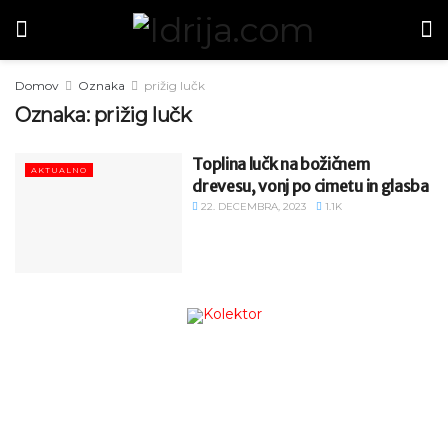
Domov
Oznaka
prižig lučk
Oznaka:
prižig lučk
Toplina lučk na božičnem
AKTUALNO
drevesu, vonj po cimetu in glasba
22. DECEMBRA, 2023
1.1K