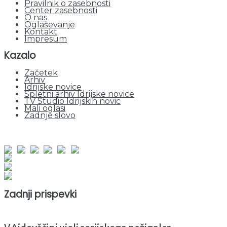
Pravilnik o zasebnosti
Center zasebnosti
O nas
Oglaševanje
Kontakt
Impresum
Kazalo
Začetek
Arhiv
Idrijske novice
Spletni arhiv Idrijske novice
TV Studio Idrijskih novic
Mali oglasi
Zadnje slovo
obiskov od 1. januarja 2026
Obiskovalcev skupaj : 943086
Prikazov skupaj : 2517163
Trenutno : 73
Zadnji prispevki