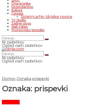
Šport
Črna kronika
Gospodarstvo
Kultura
Časopis
Spletni arhiv Idrijske novice
TV Studio
Zadnje slovo
Mali oglasi
Promocijsko besedilo
Ni zadetkov
Ogled vseh zadetkov
Ni zadetkov
Ogled vseh zadetkov
Domov
Oznaka
prispevki
Oznaka:
prispevki
Aktualno