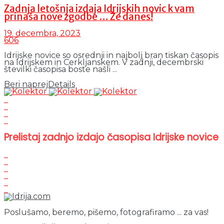
Zadnja letošnja izdaja Idrijskih novic k vam
prinaša nove zgodbe … Že danes!
19. decembra, 2023
606
Idrijske novice so osrednji in najbolj bran tiskan časopis
na Idrijskem in Cerkljanskem. V zadnji, decembrski
številki časopisa boste našli ...
Beri naprej
Details
Prelistaj zadnjo izdajo časopisa Idrijske novice
Poslušamo, beremo, pišemo, fotografiramo ... za vas!