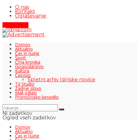
O nas
Kontakt
Oglaševanje
Pišite nam
Domov
Aktualno
Čas in ljudje
Šport
Črna kronika
Gospodarstvo
Kultura
Časopis
Spletni arhiv Idrijske novice
TV Studio
Zadnje slovo
Mali oglasi
Promocijsko besedilo
Ni zadetkov
Ogled vseh zadetkov
Domov
Aktualno
Čas in ljudje