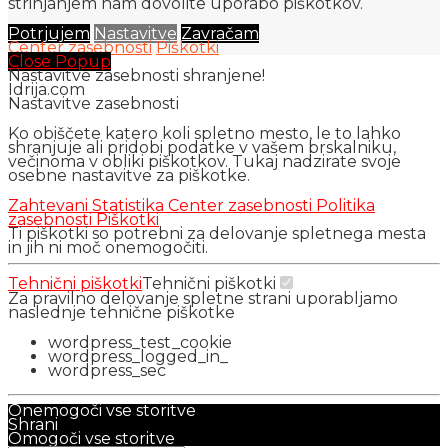
strinjanjem nam dovolite uporabo piškotkov.
Potrjujem
Nastavitve
Zavračam
Center zasebnosti
Piškotki
Close Popup
Nastavitve zasebnosti shranjene!
Idrija.com
Nastavitve zasebnosti
Ko obiščete katero koli spletno mesto, le to lahko
shranjuje ali pridobi podatke v vašem brskalniku,
večinoma v obliki piškotkov. Tukaj nadzirate svoje
osebne nastavitve za piškotke.
Zahtevani
Statistika
Center zasebnosti
Politika
zasebnosti
Piškotki
Ti piškotki so potrebni za delovanje spletnega mesta
in jih ni moč onemogočiti.
Tehnični piškotki
Tehnični piškotki
Za pravilno delovanje spletne strani uporabljamo
naslednje tehnične piškotke
wordpress_test_cookie
wordpress_logged_in_
wordpress_sec
Onemogoči vse storitve
Shrani
Omogoči vse storitve