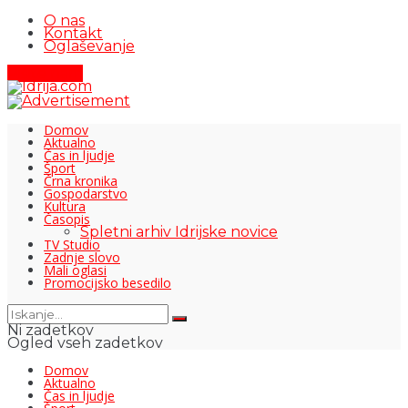
O nas
Kontakt
Oglaševanje
Pišite nam
Domov
Aktualno
Čas in ljudje
Šport
Črna kronika
Gospodarstvo
Kultura
Časopis
Spletni arhiv Idrijske novice
TV Studio
Zadnje slovo
Mali oglasi
Promocijsko besedilo
Ni zadetkov
Ogled vseh zadetkov
Domov
Aktualno
Čas in ljudje