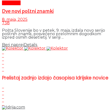
Aktualno
Dve novi poštni znamki
8. maja, 2025
738
Pošta Slovenije bo v petek, 9. maja, izdala novo serijo
poštnih znamk, posvečeno prelomnim dogodkom
izpred osmih desetletij. V seriji ...
Beri naprej
Details
Prelistaj zadnjo izdajo časopisa Idrijske novice