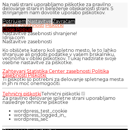
Na naši strani uporabljamo piškotke za pravilno
delovanje strani in beleženje obiskanosti strani. S
strinjanjem nam dovolite uporabo piškotkov.
Potrjujem
Nastavitve
Zavračam
Center zasebnosti
Piškotki
Close Popup
Nastavitve zasebnosti shranjene!
Idrija.com
Nastavitve zasebnosti
Ko obiščete katero koli spletno mesto, le to lahko
shranjuje ali pridobi podatke v vašem brskalniku,
večinoma v obliki piškotkov. Tukaj nadzirate svoje
osebne nastavitve za piškotke.
Zahtevani
Statistika
Center zasebnosti
Politika
zasebnosti
Piškotki
Ti piškotki so potrebni za delovanje spletnega mesta
in jih ni moč onemogočiti.
Tehnični piškotki
Tehnični piškotki
Za pravilno delovanje spletne strani uporabljamo
naslednje tehnične piškotke
wordpress_test_cookie
wordpress_logged_in_
wordpress_sec