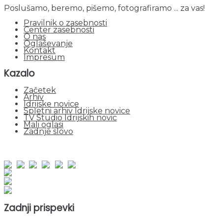
Poslušamo, beremo, pišemo, fotografiramo ... za vas!
Pravilnik o zasebnosti
Center zasebnosti
O nas
Oglaševanje
Kontakt
Impresum
Kazalo
Začetek
Arhiv
Idrijske novice
Spletni arhiv Idrijske novice
TV Studio Idrijskih novic
Mali oglasi
Zadnje slovo
obiskov od 1. januarja 2026
Obiskovalcev skupaj : 962893
Prikazov skupaj : 2549292
Trenutno : 52
Zadnji prispevki