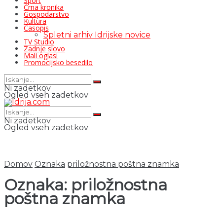
Šport
Črna kronika
Gospodarstvo
Kultura
Časopis
Spletni arhiv Idrijske novice
TV Studio
Zadnje slovo
Mali oglasi
Promocijsko besedilo
Ni zadetkov
Ogled vseh zadetkov
Ni zadetkov
Ogled vseh zadetkov
Domov
Oznaka
priložnostna poštna znamka
Oznaka:
priložnostna
poštna znamka