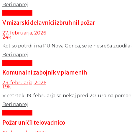
Details
Beri naprej
Črni dogodki
V mizarski delavnici izbruhnil požar
27. februarja, 2026
24k
Kot so potrdili na PU Nova Gorica, se je nesreča zgodila o
Details
Beri naprej
Črni dogodki
Komunalni zabojnik v plamenih
23. februarja, 2026
1.9k
V četrtek, 19. februarja so nekaj pred 20. uro na pomoč k
Details
Beri naprej
Črni dogodki
Požar uničil telovadnico