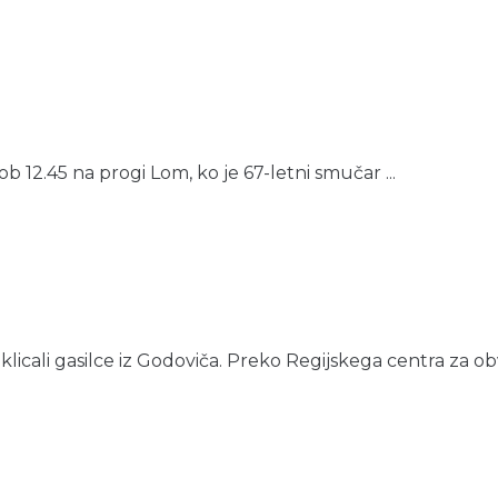
b 12.45 na progi Lom, ko je 67-letni smučar ...
licali gasilce iz Godoviča. Preko Regijskega centra za obv