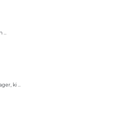
...
r, ki ...