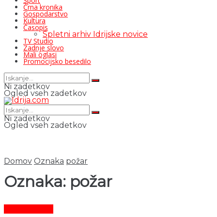
Šport
Črna kronika
Gospodarstvo
Kultura
Časopis
Spletni arhiv Idrijske novice
TV Studio
Zadnje slovo
Mali oglasi
Promocijsko besedilo
Ni zadetkov
Ogled vseh zadetkov
Ni zadetkov
Ogled vseh zadetkov
Domov
Oznaka
požar
Oznaka:
požar
Črni dogodki