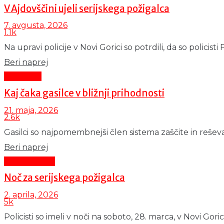
V Ajdovščini ujeli serijskega požigalca
7. avgusta, 2026
1.1k
Na upravi policije v Novi Gorici so potrdili, da so policisti
Details
Beri naprej
Aktualno
Kaj čaka gasilce v bližnji prihodnosti
21. maja, 2026
2.6k
Gasilci so najpomembnejši člen sistema zaščite in reševa
Details
Beri naprej
Črni dogodki
Noč za serijskega požigalca
2. aprila, 2026
5k
Policisti so imeli v noči na soboto, 28. marca, v Novi Gori