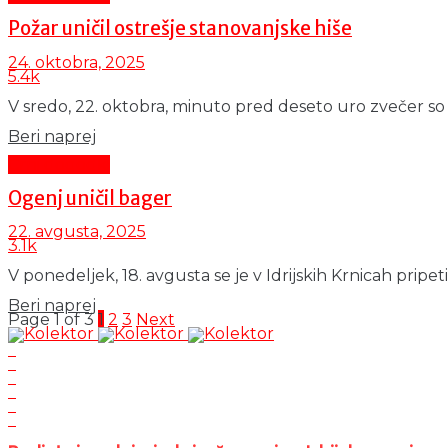
Požar uničil ostrešje stanovanjske hiše
24. oktobra, 2025
5.4k
V sredo, 22. oktobra, minuto pred deseto uro zvečer so gas
Details
Beri naprej
Črni dogodki
Ogenj uničil bager
22. avgusta, 2025
3.1k
V ponedeljek, 18. avgusta se je v Idrijskih Krnicah pripet
Details
Beri naprej
Page 1 of 3
1
2
3
Next