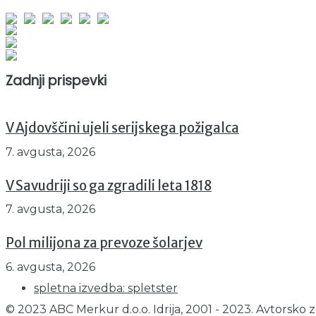
Obiskovalcev skupaj : 944420
Prikazov skupaj : 2520480
Trenutno : 78
Zadnji prispevki
V Ajdovščini ujeli serijskega požigalca
7. avgusta, 2026
V Savudriji so ga zgradili leta 1818
7. avgusta, 2026
Pol milijona za prevoze šolarjev
6. avgusta, 2026
spletna izvedba: spletster
© 2023 ABC Merkur d.o.o. Idrija, 2001 - 2023. Avtorsko z