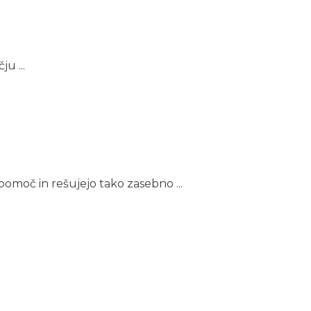
ju ...
pomoč in rešujejo tako zasebno ...