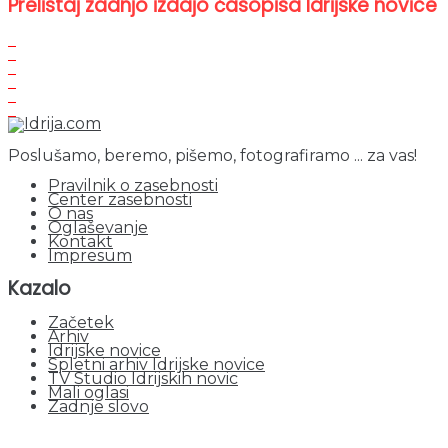
Prelistaj zadnjo izdajo časopisa Idrijske novice
Poslušamo, beremo, pišemo, fotografiramo ... za vas!
Pravilnik o zasebnosti
Center zasebnosti
O nas
Oglaševanje
Kontakt
Impresum
Kazalo
Začetek
Arhiv
Idrijske novice
Spletni arhiv Idrijske novice
TV Studio Idrijskih novic
Mali oglasi
Zadnje slovo
obiskov od 1. januarja 2026