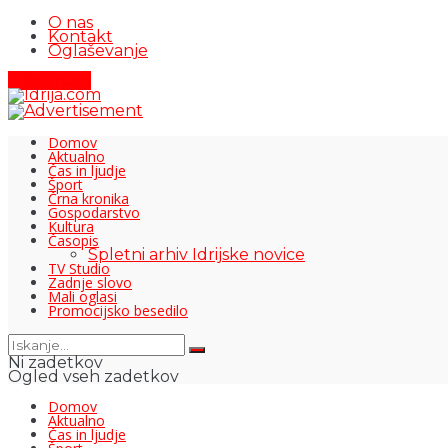
O nas
Kontakt
Oglaševanje
Pišite nam
Domov
Aktualno
Čas in ljudje
Šport
Črna kronika
Gospodarstvo
Kultura
Časopis
Spletni arhiv Idrijske novice
TV Studio
Zadnje slovo
Mali oglasi
Promocijsko besedilo
Ni zadetkov
Ogled vseh zadetkov
Domov
Aktualno
Čas in ljudje