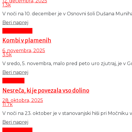
12. decembra, 2025
1.3k
V noči na 10. december je v Osnovni šoli Dušana Muniha na
Details
Beri naprej
Črni dogodki
Kombi v plamenih
6. novembra, 2025
3.5k
V sredo, 5. novembra, malo pred peto uro zjutraj, je v Gorja
Details
Beri naprej
Aktualno
Nesreča, ki je povezala vso dolino
28. oktobra, 2025
11.7k
V noči na 23. oktober je v stanovanjski hiši pri Močniku v
Details
Beri naprej
Črni dogodki