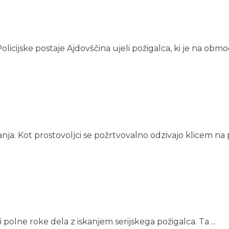
 Policijske postaje Ajdovščina ujeli požigalca, ki je na območ
nja. Kot prostovoljci se požrtvovalno odzivajo klicem na 
ci polne roke dela z iskanjem serijskega požigalca. Ta ...