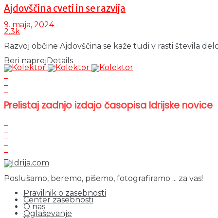
Ajdovščina cveti in se razvija
9. maja, 2024
2.3k
Razvoj občine Ajdovščina se kaže tudi v rasti števila del
Beri naprej
Details
Prelistaj zadnjo izdajo časopisa Idrijske novice
Poslušamo, beremo, pišemo, fotografiramo ... za vas!
Pravilnik o zasebnosti
Center zasebnosti
O nas
Oglaševanje