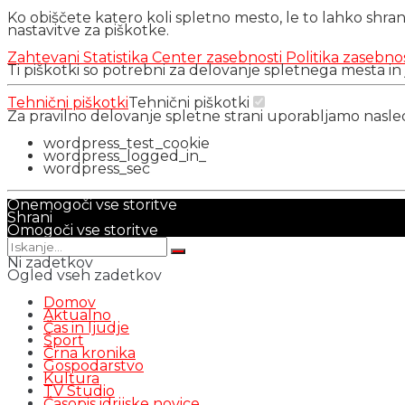
Ko obiščete katero koli spletno mesto, le to lahko shra
nastavitve za piškotke.
Zahtevani
Statistika
Center zasebnosti
Politika zasebno
Ti piškotki so potrebni za delovanje spletnega mesta in
Tehnični piškotki
Tehnični piškotki
Za pravilno delovanje spletne strani uporabljamo nasl
wordpress_test_cookie
wordpress_logged_in_
wordpress_sec
Onemogoči vse storitve
Shrani
Omogoči vse storitve
Ni zadetkov
Ogled vseh zadetkov
Domov
Aktualno
Čas in ljudje
Šport
Črna kronika
Gospodarstvo
Kultura
TV Studio
Časopis idrijske novice