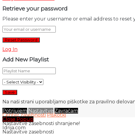
Retrieve your password
Please enter your username or email address to reset 
Log In
Add New Playlist
Na naši strani uporabljamo piškotke za pravilno delovanj
Potrjujem
Nastavitve
Zavračam
Center zasebnosti
Piškotki
Close Popup
Nastavitve zasebnosti shranjene!
Idrija.com
Nastavitve zasebnosti