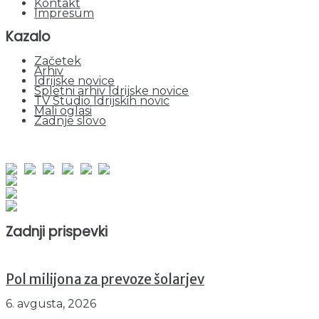
Kontakt
Impresum
Kazalo
Začetek
Arhiv
Idrijske novice
Spletni arhiv Idrijske novice
TV Studio Idrijskih novic
Mali oglasi
Zadnje slovo
obiskov od 1. januarja 2026
Obiskovalcev skupaj : 940961
Prikazov skupaj : 2513209
Trenutno : 24
Zadnji prispevki
Pol milijona za prevoze šolarjev
6. avgusta, 2026