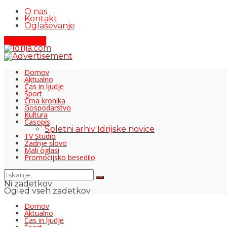
O nas
Kontakt
Oglaševanje
Pišite nam
Domov
Aktualno
Čas in ljudje
Šport
Črna kronika
Gospodarstvo
Kultura
Časopis
Spletni arhiv Idrijske novice
TV Studio
Zadnje slovo
Mali oglasi
Promocijsko besedilo
Ni zadetkov
Ogled vseh zadetkov
Domov
Aktualno
Čas in ljudje