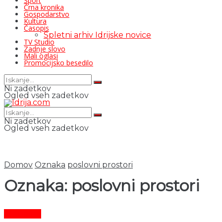
Šport
Črna kronika
Gospodarstvo
Kultura
Časopis
Spletni arhiv Idrijske novice
TV Studio
Zadnje slovo
Mali oglasi
Promocijsko besedilo
Ni zadetkov
Ogled vseh zadetkov
Ni zadetkov
Ogled vseh zadetkov
Domov
Oznaka
poslovni prostori
Oznaka:
poslovni prostori
Aktualno