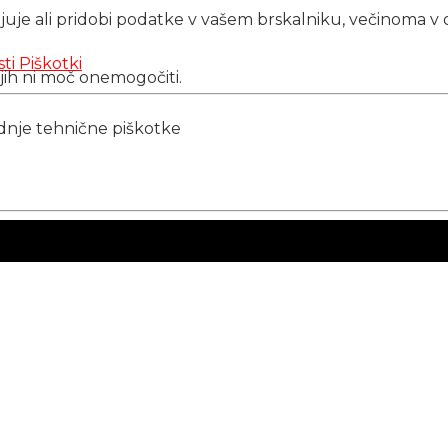
njuje ali pridobi podatke v vašem brskalniku, večinoma v 
sti
Piškotki
 jih ni moč onemogočiti.
ednje tehnične piškotke