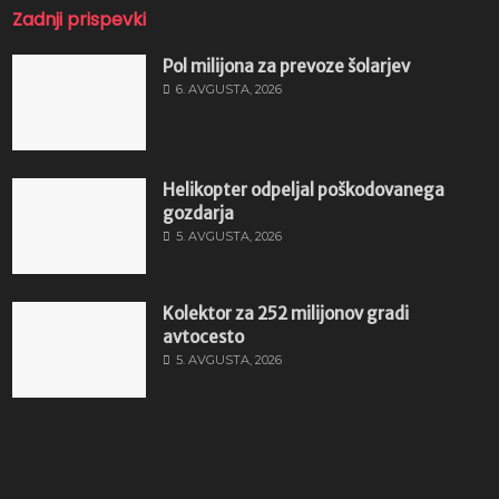
Zadnji prispevki
Pol milijona za prevoze šolarjev
6. AVGUSTA, 2026
Helikopter odpeljal poškodovanega
gozdarja
5. AVGUSTA, 2026
Kolektor za 252 milijonov gradi
avtocesto
5. AVGUSTA, 2026