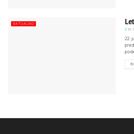
Let
AKTUALNO
18. 
22. 
pred
podel
B