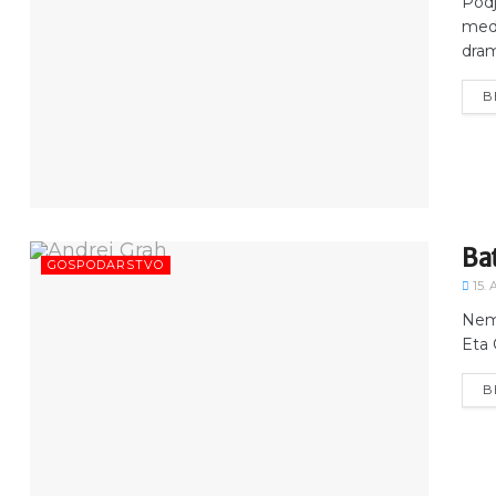
Podj
medi
drama
B
Bat
GOSPODARSTVO
15. 
Nemš
Eta 
B