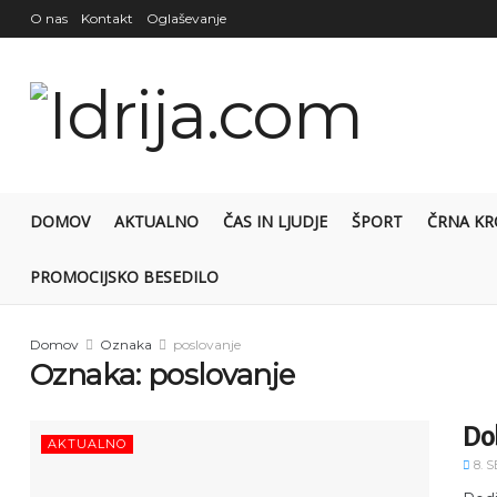
O nas
Kontakt
Oglaševanje
DOMOV
AKTUALNO
ČAS IN LJUDJE
ŠPORT
ČRNA KR
PROMOCIJSKO BESEDILO
Domov
Oznaka
poslovanje
Oznaka:
poslovanje
Dob
AKTUALNO
8. 