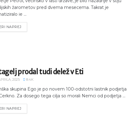
etje Petrol, večinsko v lasti države, je bilo nazadnje v soju
jskih žarometov pred dvema mesecema. Takrat je
tiziralo ie ...
ERI NAPREJ
agelj prodal tudi delež v Eti
APRILA, 2025
8.4K
ka skupina Ego je po novem 100-odstotni lastnik podjetja
Cerkno. Za dosego tega cilja so morali Nemci od podjetja ...
ERI NAPREJ