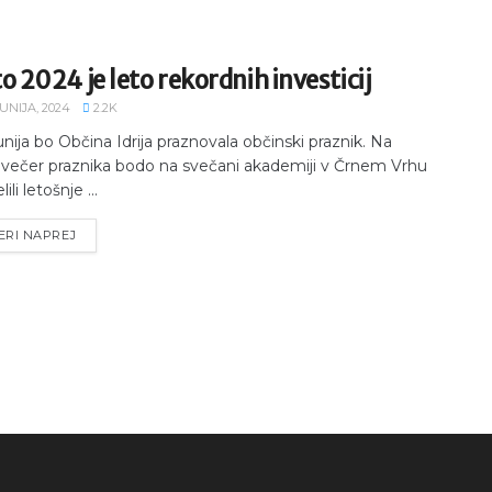
o 2024 je leto rekordnih investicij
JUNIJA, 2024
2.2K
junija bo Občina Idrija praznovala občinski praznik. Na
večer praznika bodo na svečani akademiji v Črnem Vrhu
ili letošnje ...
ERI NAPREJ