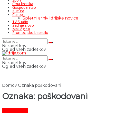
Šport
Črna kronika
Gospodarstvo
Kultura
Časopis
Spletni arhiv Idrijske novice
TV Studio
Zadnje slovo
Mali oglasi
Promocijsko besedilo
Ni zadetkov
Ogled vseh zadetkov
Ni zadetkov
Ogled vseh zadetkov
Domov
Oznaka
poškodovani
Oznaka:
poškodovani
Črni dogodki