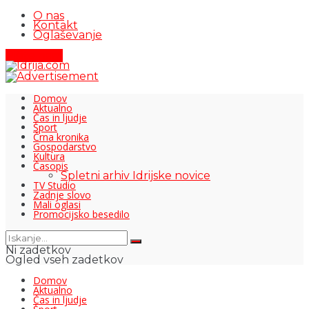
O nas
Kontakt
Oglaševanje
Pišite nam
Domov
Aktualno
Čas in ljudje
Šport
Črna kronika
Gospodarstvo
Kultura
Časopis
Spletni arhiv Idrijske novice
TV Studio
Zadnje slovo
Mali oglasi
Promocijsko besedilo
Ni zadetkov
Ogled vseh zadetkov
Domov
Aktualno
Čas in ljudje