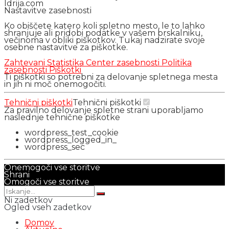
Idrija.com
Nastavitve zasebnosti
Ko obiščete katero koli spletno mesto, le to lahko
shranjuje ali pridobi podatke v vašem brskalniku,
večinoma v obliki piškotkov. Tukaj nadzirate svoje
osebne nastavitve za piškotke.
Zahtevani
Statistika
Center zasebnosti
Politika
zasebnosti
Piškotki
Ti piškotki so potrebni za delovanje spletnega mesta
in jih ni moč onemogočiti.
Tehnični piškotki
Tehnični piškotki
Za pravilno delovanje spletne strani uporabljamo
naslednje tehnične piškotke
wordpress_test_cookie
wordpress_logged_in_
wordpress_sec
Onemogoči vse storitve
Shrani
Omogoči vse storitve
Ni zadetkov
Ogled vseh zadetkov
Domov