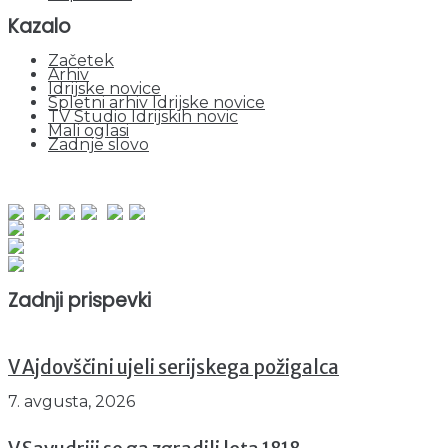
Kazalo
Začetek
Arhiv
Idrijske novice
Spletni arhiv Idrijske novice
TV Studio Idrijskih novic
Mali oglasi
Zadnje slovo
obiskov od 1. januarja 2026
Obiskovalcev skupaj : 951918
Prikazov skupaj : 2533443
Trenutno : 74
Zadnji prispevki
V Ajdovščini ujeli serijskega požigalca
7. avgusta, 2026