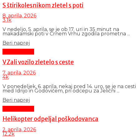
S štirikolesnikom zletel s poti
8. aprila, 2026
3.1k
V nedeljo, 5. aprila, se je ob 17. uri in 35 minut na
makadamski poti v Črnem Vrhu zgodila prometna ...
Details
Beri naprej
Črni dogodki
V Zali vozilo zletelo s ceste
7. aprila, 2026
4k
V ponedeljek, 6. aprila, nekaj pred 14. uro, se je na cesti
med Idrijo in Godovičem, pri odcepu za Jelični ...
Details
Beri naprej
Črni dogodki
Helikopter odpeljal poškodovanca
2. aprila, 2026
12.2k