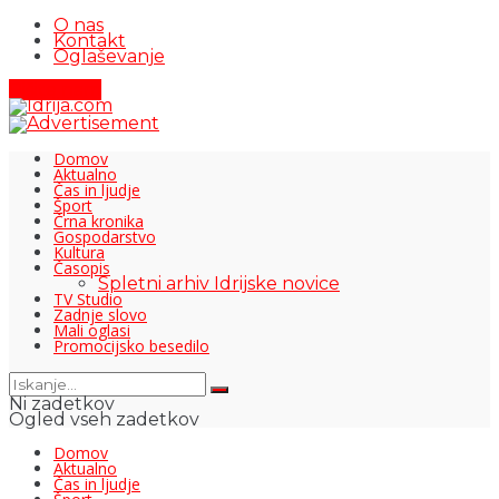
O nas
Kontakt
Oglaševanje
Pišite nam
Domov
Aktualno
Čas in ljudje
Šport
Črna kronika
Gospodarstvo
Kultura
Časopis
Spletni arhiv Idrijske novice
TV Studio
Zadnje slovo
Mali oglasi
Promocijsko besedilo
Ni zadetkov
Ogled vseh zadetkov
Domov
Aktualno
Čas in ljudje