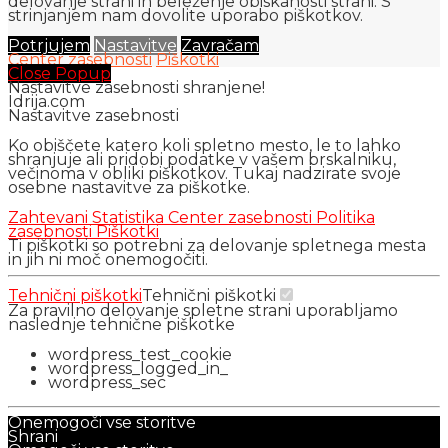
delovanje strani in beleženje obiskanosti strani. S
strinjanjem nam dovolite uporabo piškotkov.
Potrjujem
Nastavitve
Zavračam
Center zasebnosti
Piškotki
Close Popup
Nastavitve zasebnosti shranjene!
Idrija.com
Nastavitve zasebnosti
Ko obiščete katero koli spletno mesto, le to lahko
shranjuje ali pridobi podatke v vašem brskalniku,
večinoma v obliki piškotkov. Tukaj nadzirate svoje
osebne nastavitve za piškotke.
Zahtevani
Statistika
Center zasebnosti
Politika
zasebnosti
Piškotki
Ti piškotki so potrebni za delovanje spletnega mesta
in jih ni moč onemogočiti.
Tehnični piškotki
Tehnični piškotki
Za pravilno delovanje spletne strani uporabljamo
naslednje tehnične piškotke
wordpress_test_cookie
wordpress_logged_in_
wordpress_sec
Onemogoči vse storitve
Shrani