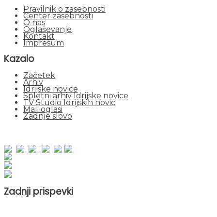
Pravilnik o zasebnosti
Center zasebnosti
O nas
Oglaševanje
Kontakt
Impresum
Kazalo
Začetek
Arhiv
Idrijske novice
Spletni arhiv Idrijske novice
TV Studio Idrijskih novic
Mali oglasi
Zadnje slovo
obiskov od 1. januarja 2026
Obiskovalcev skupaj : 950618
Prikazov skupaj : 2531226
Trenutno : 51
Zadnji prispevki