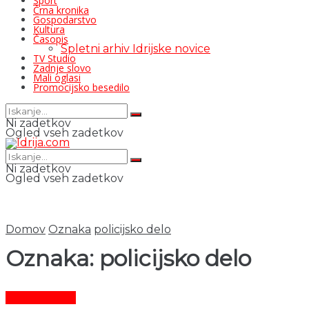
Šport
Črna kronika
Gospodarstvo
Kultura
Časopis
Spletni arhiv Idrijske novice
TV Studio
Zadnje slovo
Mali oglasi
Promocijsko besedilo
Ni zadetkov
Ogled vseh zadetkov
Ni zadetkov
Ogled vseh zadetkov
Domov
Oznaka
policijsko delo
Oznaka:
policijsko delo
Črni dogodki