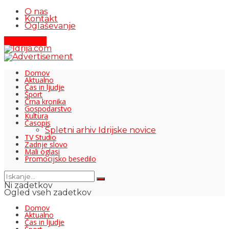
O nas
Kontakt
Oglaševanje
Pišite nam
Domov
Aktualno
Čas in ljudje
Šport
Črna kronika
Gospodarstvo
Kultura
Časopis
Spletni arhiv Idrijske novice
TV Studio
Zadnje slovo
Mali oglasi
Promocijsko besedilo
Ni zadetkov
Ogled vseh zadetkov
Domov
Aktualno
Čas in ljudje