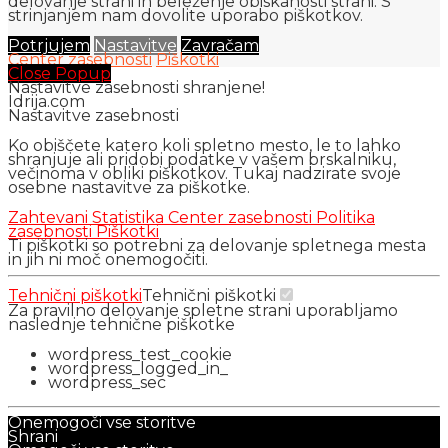
delovanje strani in beleženje obiskanosti strani. S
strinjanjem nam dovolite uporabo piškotkov.
Potrjujem
Nastavitve
Zavračam
Center zasebnosti
Piškotki
Close Popup
Nastavitve zasebnosti shranjene!
Idrija.com
Nastavitve zasebnosti
Ko obiščete katero koli spletno mesto, le to lahko
shranjuje ali pridobi podatke v vašem brskalniku,
večinoma v obliki piškotkov. Tukaj nadzirate svoje
osebne nastavitve za piškotke.
Zahtevani
Statistika
Center zasebnosti
Politika
zasebnosti
Piškotki
Ti piškotki so potrebni za delovanje spletnega mesta
in jih ni moč onemogočiti.
Tehnični piškotki
Tehnični piškotki
Za pravilno delovanje spletne strani uporabljamo
naslednje tehnične piškotke
wordpress_test_cookie
wordpress_logged_in_
wordpress_sec
Onemogoči vse storitve
Shrani