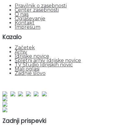
Pravilnik o zasebnosti
Center zasebnosti
O nas
Oglaševanje
Kontakt
Impresum
Kazalo
Začetek
Arhiv
Idrijske novice
Spletni arhiv Idrijske novice
TV Studio Idrijskih novic
Mali oglasi
Zadnje slovo
obiskov od 1. januarja 2026
Obiskovalcev skupaj : 964581
Prikazov skupaj : 2551711
Trenutno : 0
Zadnji prispevki