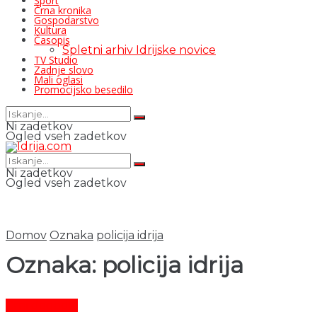
Šport
Črna kronika
Gospodarstvo
Kultura
Časopis
Spletni arhiv Idrijske novice
TV Studio
Zadnje slovo
Mali oglasi
Promocijsko besedilo
Ni zadetkov
Ogled vseh zadetkov
Ni zadetkov
Ogled vseh zadetkov
Domov
Oznaka
policija idrija
Oznaka:
policija idrija
Črni dogodki