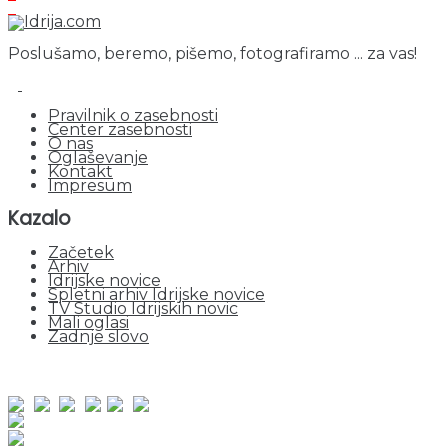
Poslušamo, beremo, pišemo, fotografiramo ... za vas!
Pravilnik o zasebnosti
Center zasebnosti
O nas
Oglaševanje
Kontakt
Impresum
Kazalo
Začetek
Arhiv
Idrijske novice
Spletni arhiv Idrijske novice
TV Studio Idrijskih novic
Mali oglasi
Zadnje slovo
obiskov od 1. januarja 2026
Obiskovalcev skupaj : 953198
Prikazov skupaj : 2535162