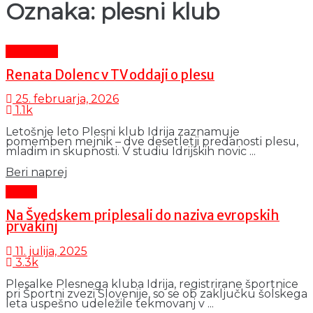
Oznaka:
plesni klub
Aktualno
Renata Dolenc v TV oddaji o plesu
25. februarja, 2026
1.1k
Letošnje leto Plesni klub Idrija zaznamuje
pomemben mejnik – dve desetletji predanosti plesu,
mladim in skupnosti. V studiu Idrijskih novic ...
Details
Beri naprej
Šport
Na Švedskem priplesali do naziva evropskih
prvakinj
11. julija, 2025
3.3k
Plesalke Plesnega kluba Idrija, registrirane športnice
pri Športni zvezi Slovenije, so se ob zaključku šolskega
leta uspešno udeležile tekmovanj v ...