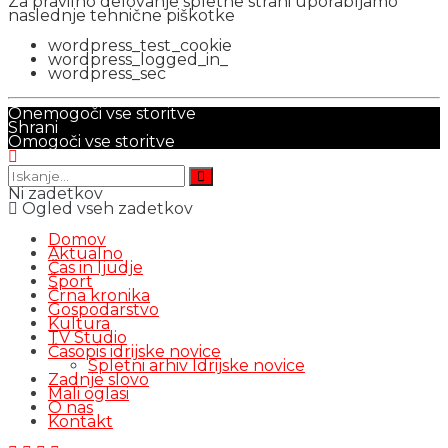
Za pravilno delovanje spletne strani uporabljamo
naslednje tehnične piškotke
wordpress_test_cookie
wordpress_logged_in_
wordpress_sec
Onemogoči vse storitve
Shrani
Omogoči vse storitve
Ni zadetkov
Ogled vseh zadetkov
Domov
Aktualno
Čas in ljudje
Šport
Črna kronika
Gospodarstvo
Kultura
TV Studio
Časopis idrijske novice
Spletni arhiv Idrijske novice
Zadnje slovo
Mali oglasi
O nas
Kontakt