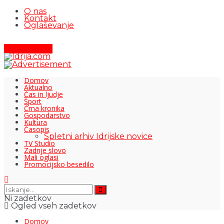
O nas
Kontakt
Oglaševanje
Pišite nam
Domov
Aktualno
Čas in ljudje
Šport
Črna kronika
Gospodarstvo
Kultura
Časopis
Spletni arhiv Idrijske novice
TV Studio
Zadnje slovo
Mali oglasi
Promocijsko besedilo
Ni zadetkov
Ogled vseh zadetkov
Domov