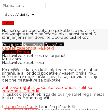
Na naši strani uporabljamo piškotke za pravilno
delovanje strani in beleženje obiskanosti strani. S
strinjanjem nam dovolite uporabo piškotkov.
Potrjujem
Nastavitve
Zavračam
Center zasebnosti
Piškotki
Close Popup
Nastavitve zasebnosti shranjene!
Idrija.com
Nastavitve zasebnosti
Ko obiščete katero koli spletno mesto, le to lahko
shranjuje ali pridobi podatke v vašem brskalniku,
večinoma v obliki piškotkov. Tukaj nadzirate svoje
osebne nastavitve za piškotke.
Zahtevani
Statistika
Center zasebnosti
Politika
zasebnosti
Piškotki
Ti piškotki so potrebni za delovanje spletnega mesta
in jih ni moč onemogočiti.
Tehnični piškotki
Tehnični piškotki