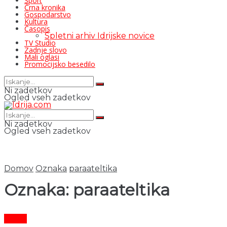
Šport
Črna kronika
Gospodarstvo
Kultura
Časopis
Spletni arhiv Idrijske novice
TV Studio
Zadnje slovo
Mali oglasi
Promocijsko besedilo
Ni zadetkov
Ogled vseh zadetkov
Ni zadetkov
Ogled vseh zadetkov
Domov
Oznaka
paraateltika
Oznaka:
paraateltika
Šport