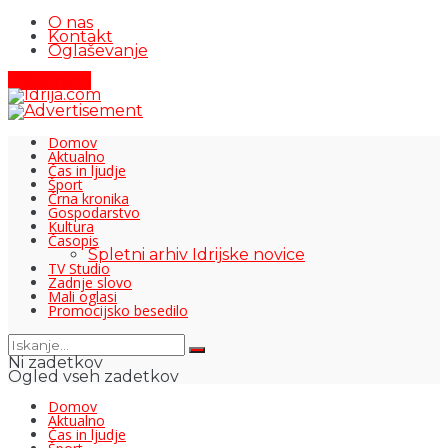
O nas
Kontakt
Oglaševanje
Pišite nam
Domov
Aktualno
Čas in ljudje
Šport
Črna kronika
Gospodarstvo
Kultura
Časopis
Spletni arhiv Idrijske novice
TV Studio
Zadnje slovo
Mali oglasi
Promocijsko besedilo
Ni zadetkov
Ogled vseh zadetkov
Domov
Aktualno
Čas in ljudje