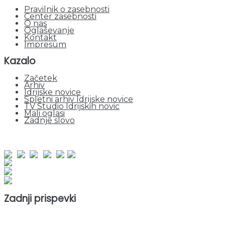
Pravilnik o zasebnosti
Center zasebnosti
O nas
Oglaševanje
Kontakt
Impresum
Kazalo
Začetek
Arhiv
Idrijske novice
Spletni arhiv Idrijske novice
TV Studio Idrijskih novic
Mali oglasi
Zadnje slovo
obiskov od 1. januarja 2026
Obiskovalcev skupaj : 958413
Prikazov skupaj : 2542668
Trenutno : 64
Zadnji prispevki