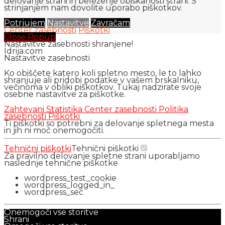
delovanje strani in beleženje obiskanosti strani. S
strinjanjem nam dovolite uporabo piškotkov.
Potrjujem
Nastavitve
Zavračam
Center zasebnosti
Piškotki
Close Popup
Nastavitve zasebnosti shranjene!
Idrija.com
Nastavitve zasebnosti
Ko obiščete katero koli spletno mesto, le to lahko
shranjuje ali pridobi podatke v vašem brskalniku,
večinoma v obliki piškotkov. Tukaj nadzirate svoje
osebne nastavitve za piškotke.
Zahtevani
Statistika
Center zasebnosti
Politika
zasebnosti
Piškotki
Ti piškotki so potrebni za delovanje spletnega mesta
in jih ni moč onemogočiti.
Tehnični piškotki
Tehnični piškotki
Za pravilno delovanje spletne strani uporabljamo
naslednje tehnične piškotke
wordpress_test_cookie
wordpress_logged_in_
wordpress_sec
Onemogoči vse storitve
Shrani