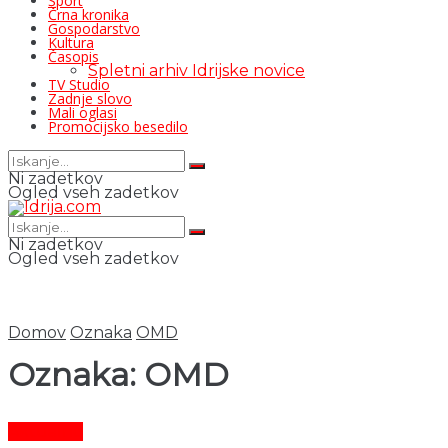
Šport
Črna kronika
Gospodarstvo
Kultura
Časopis
Spletni arhiv Idrijske novice
TV Studio
Zadnje slovo
Mali oglasi
Promocijsko besedilo
Ni zadetkov
Ogled vseh zadetkov
Ni zadetkov
Ogled vseh zadetkov
Domov
Oznaka
OMD
Oznaka:
OMD
Aktualno