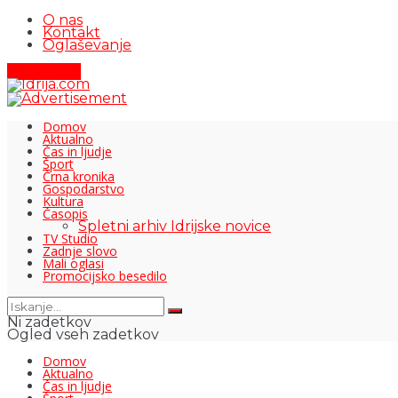
O nas
Kontakt
Oglaševanje
Pišite nam
Domov
Aktualno
Čas in ljudje
Šport
Črna kronika
Gospodarstvo
Kultura
Časopis
Spletni arhiv Idrijske novice
TV Studio
Zadnje slovo
Mali oglasi
Promocijsko besedilo
Ni zadetkov
Ogled vseh zadetkov
Domov
Aktualno
Čas in ljudje