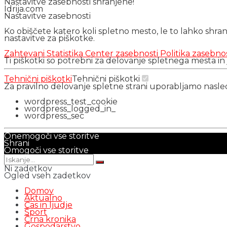
Nastavitve zasebnosti shranjene!
Idrija.com
Nastavitve zasebnosti
Ko obiščete katero koli spletno mesto, le to lahko shra
nastavitve za piškotke.
Zahtevani
Statistika
Center zasebnosti
Politika zasebno
Ti piškotki so potrebni za delovanje spletnega mesta in
Tehnični piškotki
Tehnični piškotki
Za pravilno delovanje spletne strani uporabljamo nasl
wordpress_test_cookie
wordpress_logged_in_
wordpress_sec
Onemogoči vse storitve
Shrani
Omogoči vse storitve
Ni zadetkov
Ogled vseh zadetkov
Domov
Aktualno
Čas in ljudje
Šport
Črna kronika
Gospodarstvo