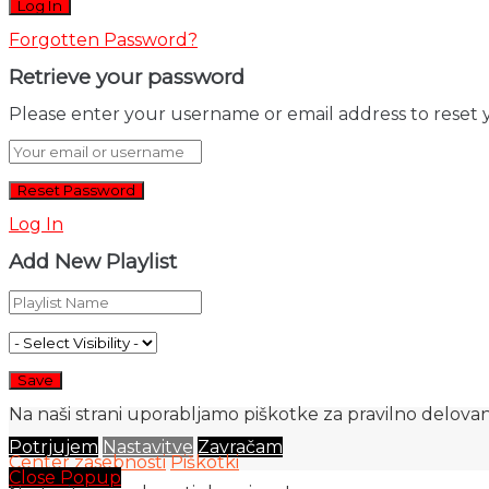
Forgotten Password?
Retrieve your password
Please enter your username or email address to reset 
Log In
Add New Playlist
Na naši strani uporabljamo piškotke za pravilno delovanj
Potrjujem
Nastavitve
Zavračam
Center zasebnosti
Piškotki
Close Popup