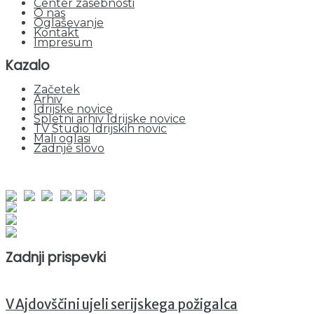
Center zasebnosti
O nas
Oglaševanje
Kontakt
Impresum
Kazalo
Začetek
Arhiv
Idrijske novice
Spletni arhiv Idrijske novice
TV Studio Idrijskih novic
Mali oglasi
Zadnje slovo
obiskov od 1. januarja 2026
Obiskovalcev skupaj : 950196
Prikazov skupaj : 2530478
Trenutno : 71
Zadnji prispevki
V Ajdovščini ujeli serijskega požigalca