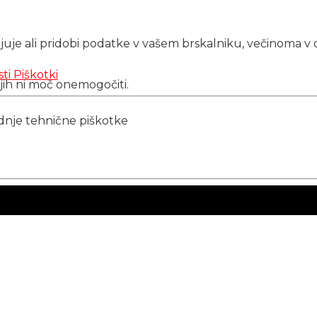
njuje ali pridobi podatke v vašem brskalniku, večinoma v 
sti
Piškotki
 jih ni moč onemogočiti.
ednje tehnične piškotke