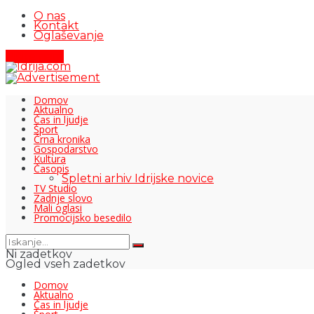
O nas
Kontakt
Oglaševanje
Pišite nam
Domov
Aktualno
Čas in ljudje
Šport
Črna kronika
Gospodarstvo
Kultura
Časopis
Spletni arhiv Idrijske novice
TV Studio
Zadnje slovo
Mali oglasi
Promocijsko besedilo
Ni zadetkov
Ogled vseh zadetkov
Domov
Aktualno
Čas in ljudje