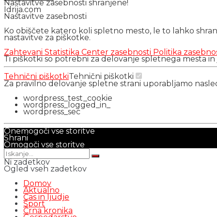
Nastavitve zasebnosti shranjene!
Idrija.com
Nastavitve zasebnosti
Ko obiščete katero koli spletno mesto, le to lahko shra
nastavitve za piškotke.
Zahtevani
Statistika
Center zasebnosti
Politika zasebno
Ti piškotki so potrebni za delovanje spletnega mesta in
Tehnični piškotki
Tehnični piškotki
Za pravilno delovanje spletne strani uporabljamo nasl
wordpress_test_cookie
wordpress_logged_in_
wordpress_sec
Onemogoči vse storitve
Shrani
Omogoči vse storitve
Ni zadetkov
Ogled vseh zadetkov
Domov
Aktualno
Čas in ljudje
Šport
Črna kronika