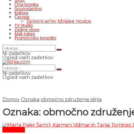
Šport
Črna kronika
Gospodarstvo
Kultura
Časopis
Spletni arhiv Idrijske novice
TV Studio
Zadnje slovo
Mali oglasi
Promocijsko besedilo
Ni zadetkov
Ogled vseh zadetkov
Ni zadetkov
Ogled vseh zadetkov
Domov
Oznaka
območno združenje idrija
Oznaka:
območno združenje 
Aktualno