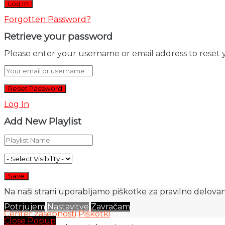
Forgotten Password?
Retrieve your password
Please enter your username or email address to reset 
Log In
Add New Playlist
Na naši strani uporabljamo piškotke za pravilno delovanj
Potrjujem
Nastavitve
Zavračam
Center zasebnosti
Piškotki
Close Popup