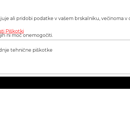
njuje ali pridobi podatke v vašem brskalniku, večinoma v 
sti
Piškotki
 jih ni moč onemogočiti.
ednje tehnične piškotke