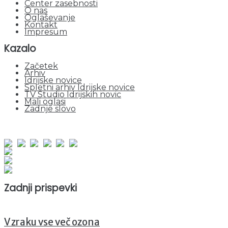
Center zasebnosti
O nas
Oglaševanje
Kontakt
Impresum
Kazalo
Začetek
Arhiv
Idrijske novice
Spletni arhiv Idrijske novice
TV Studio Idrijskih novic
Mali oglasi
Zadnje slovo
obiskov od 1. januarja 2026
Obiskovalcev skupaj : 953541
Prikazov skupaj : 2535615
Trenutno : 135
Zadnji prispevki
V zraku vse več ozona