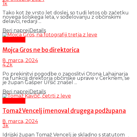
1k
Tako kot že vrsto let doslej, so tudi letos ob začetku
novega šolskega leta, v sodelovanju z občinskimi
delavci, redarji ...
Beri naprej
Details
Aktualno
Mojca Gros ne bo direktorica
8. marca, 2024
4.2k
Po prekinitvi pogodbe o zaposlitvi Otona Lahajnarja
na funkciji direktorja občinske uprave v Cerknem, se
je župan Gašper Uršič znašel ...
Beri naprej
Details
Aktualno
Tomaž Vencelj imenoval drugega podžupana
8. marca, 2024
3k
Idrijski župan Tomaž Vencelj je skladno s statutom