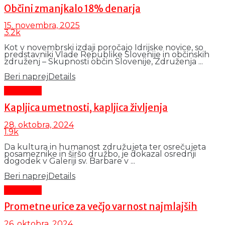
Občini zmanjkalo 18% denarja
15. novembra, 2025
3.2k
Kot v novembrski izdaji poročajo Idrijske novice, so
predstavniki Vlade Republike Slovenije in občinskih
združenj – Skupnosti občin Slovenije, Združenja ...
Beri naprej
Details
Aktualno
Kapljica umetnosti, kapljica življenja
28. oktobra, 2024
1.9k
Da kultura in humanost združujeta ter osrečujeta
posameznike in širšo družbo, je dokazal osrednji
dogodek v Galeriji sv. Barbare v ...
Beri naprej
Details
Aktualno
Prometne urice za večjo varnost najmlajših
26. oktobra, 2024