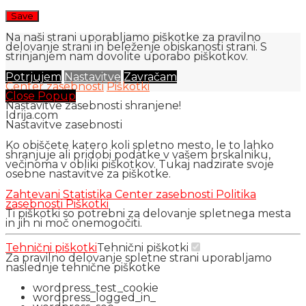
Na naši strani uporabljamo piškotke za pravilno
delovanje strani in beleženje obiskanosti strani. S
strinjanjem nam dovolite uporabo piškotkov.
Potrjujem
Nastavitve
Zavračam
Center zasebnosti
Piškotki
Close Popup
Nastavitve zasebnosti shranjene!
Idrija.com
Nastavitve zasebnosti
Ko obiščete katero koli spletno mesto, le to lahko
shranjuje ali pridobi podatke v vašem brskalniku,
večinoma v obliki piškotkov. Tukaj nadzirate svoje
osebne nastavitve za piškotke.
Zahtevani
Statistika
Center zasebnosti
Politika
zasebnosti
Piškotki
Ti piškotki so potrebni za delovanje spletnega mesta
in jih ni moč onemogočiti.
Tehnični piškotki
Tehnični piškotki
Za pravilno delovanje spletne strani uporabljamo
naslednje tehnične piškotke
wordpress_test_cookie
wordpress_logged_in_