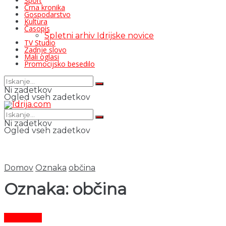
Šport
Črna kronika
Gospodarstvo
Kultura
Časopis
Spletni arhiv Idrijske novice
TV Studio
Zadnje slovo
Mali oglasi
Promocijsko besedilo
Ni zadetkov
Ogled vseh zadetkov
Ni zadetkov
Ogled vseh zadetkov
Domov
Oznaka
občina
Oznaka:
občina
Aktualno