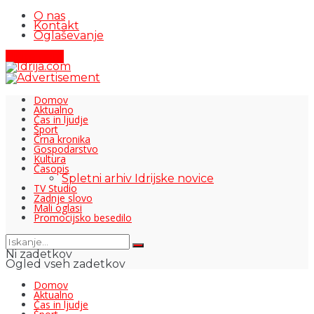
O nas
Kontakt
Oglaševanje
Pišite nam
Domov
Aktualno
Čas in ljudje
Šport
Črna kronika
Gospodarstvo
Kultura
Časopis
Spletni arhiv Idrijske novice
TV Studio
Zadnje slovo
Mali oglasi
Promocijsko besedilo
Ni zadetkov
Ogled vseh zadetkov
Domov
Aktualno
Čas in ljudje