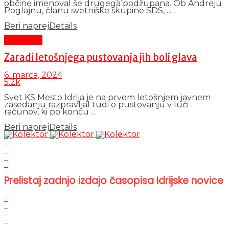
občine imenoval še drugega podžupana. Ob Andreju
Poglajnu, članu svetniške skupine SDS, ...
Beri naprej
Details
Aktualno
Zaradi letošnjega pustovanja jih boli glava
6. marca, 2024
5.2k
Svet KS Mesto Idrija je na prvem letošnjem javnem
zasedanju razpravljal tudi o pustovanju v luči
računov, ki po koncu ...
Beri naprej
Details
Prelistaj zadnjo izdajo časopisa Idrijske novice