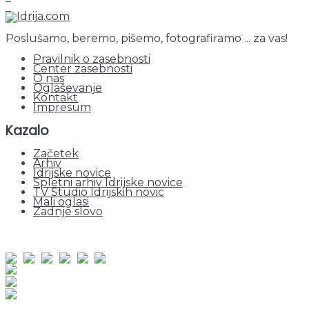
Poslušamo, beremo, pišemo, fotografiramo ... za vas!
Pravilnik o zasebnosti
Center zasebnosti
O nas
Oglaševanje
Kontakt
Impresum
Kazalo
Začetek
Arhiv
Idrijske novice
Spletni arhiv Idrijske novice
TV Studio Idrijskih novic
Mali oglasi
Zadnje slovo
obiskov od 1. januarja 2026
Obiskovalcev skupaj : 942268
Prikazov skupaj : 2515521
Trenutno : 55