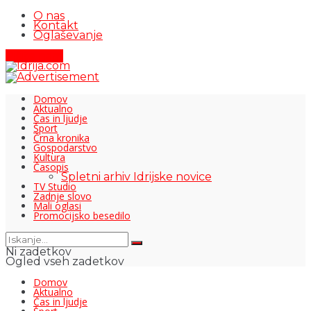
O nas
Kontakt
Oglaševanje
Pišite nam
Domov
Aktualno
Čas in ljudje
Šport
Črna kronika
Gospodarstvo
Kultura
Časopis
Spletni arhiv Idrijske novice
TV Studio
Zadnje slovo
Mali oglasi
Promocijsko besedilo
Ni zadetkov
Ogled vseh zadetkov
Domov
Aktualno
Čas in ljudje