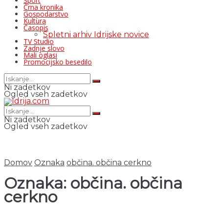
Šport
Črna kronika
Gospodarstvo
Kultura
Časopis
Spletni arhiv Idrijske novice
TV Studio
Zadnje slovo
Mali oglasi
Promocijsko besedilo
Ni zadetkov
Ogled vseh zadetkov
Ni zadetkov
Ogled vseh zadetkov
Domov
Oznaka
občina. občina cerkno
Oznaka:
občina. občina
cerkno