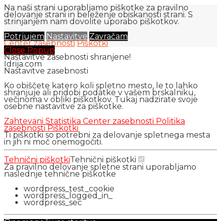
Na naši strani uporabljamo piškotke za pravilno
delovanje strani in beleženje obiskanosti strani. S
strinjanjem nam dovolite uporabo piškotkov.
Potrjujem
Nastavitve
Zavračam
Center zasebnosti
Piškotki
Close Popup
Nastavitve zasebnosti shranjene!
Idrija.com
Nastavitve zasebnosti
Ko obiščete katero koli spletno mesto, le to lahko
shranjuje ali pridobi podatke v vašem brskalniku,
večinoma v obliki piškotkov. Tukaj nadzirate svoje
osebne nastavitve za piškotke.
Zahtevani
Statistika
Center zasebnosti
Politika
zasebnosti
Piškotki
Ti piškotki so potrebni za delovanje spletnega mesta
in jih ni moč onemogočiti.
Tehnični piškotki
Tehnični piškotki
Za pravilno delovanje spletne strani uporabljamo
naslednje tehnične piškotke
wordpress_test_cookie
wordpress_logged_in_
wordpress_sec