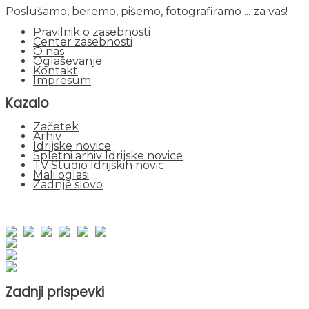
Poslušamo, beremo, pišemo, fotografiramo ... za vas!
Pravilnik o zasebnosti
Center zasebnosti
O nas
Oglaševanje
Kontakt
Impresum
Kazalo
Začetek
Arhiv
Idrijske novice
Spletni arhiv Idrijske novice
TV Studio Idrijskih novic
Mali oglasi
Zadnje slovo
obiskov od 1. januarja 2026
Obiskovalcev skupaj : 953037
Prikazov skupaj : 2534962
Trenutno : 20
Zadnji prispevki