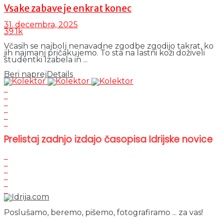
Vsake zabave je enkrat konec
31. decembra, 2025
39.1k
Včasih se najbolj nenavadne zgodbe zgodijo takrat, ko
jih najmanj pričakujemo. To sta na lastni koži doživeli
študentki Izabela in ...
Beri naprej
Details
Prelistaj zadnjo izdajo časopisa Idrijske novice
Poslušamo, beremo, pišemo, fotografiramo ... za vas!