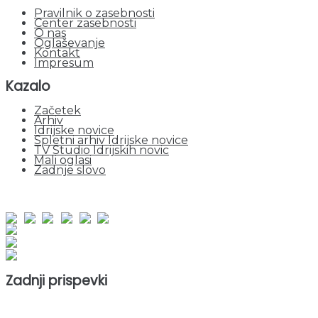
Pravilnik o zasebnosti
Center zasebnosti
O nas
Oglaševanje
Kontakt
Impresum
Kazalo
Začetek
Arhiv
Idrijske novice
Spletni arhiv Idrijske novice
TV Studio Idrijskih novic
Mali oglasi
Zadnje slovo
obiskov od 1. januarja 2026
Obiskovalcev skupaj : 950353
Prikazov skupaj : 2530728
Trenutno : 36
Zadnji prispevki