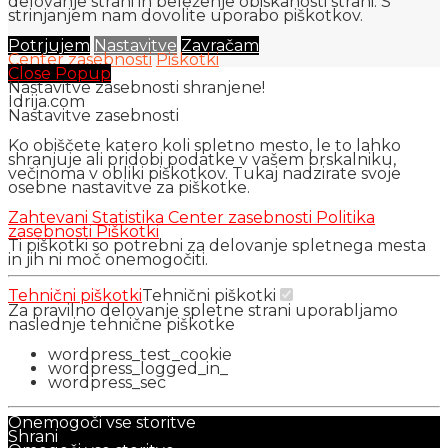
delovanje strani in beleženje obiskanosti strani. S
strinjanjem nam dovolite uporabo piškotkov.
Potrjujem
Nastavitve
Zavračam
Center zasebnosti
Piškotki
Close Popup
Nastavitve zasebnosti shranjene!
Idrija.com
Nastavitve zasebnosti
Ko obiščete katero koli spletno mesto, le to lahko
shranjuje ali pridobi podatke v vašem brskalniku,
večinoma v obliki piškotkov. Tukaj nadzirate svoje
osebne nastavitve za piškotke.
Zahtevani
Statistika
Center zasebnosti
Politika
zasebnosti
Piškotki
Ti piškotki so potrebni za delovanje spletnega mesta
in jih ni moč onemogočiti.
Tehnični piškotki
Tehnični piškotki
Za pravilno delovanje spletne strani uporabljamo
naslednje tehnične piškotke
wordpress_test_cookie
wordpress_logged_in_
wordpress_sec
Onemogoči vse storitve
Shrani