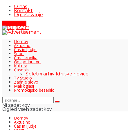
O nas
Kontakt
Oglaševanje
Pišite nam
Domov
Aktualno
Čas in ljudje
Šport
Črna kronika
Gospodarstvo
Kultura
Časopis
Spletni arhiv Idrijske novice
TV Studio
Zadnje slovo
Mali oglasi
Promocijsko besedilo
Ni zadetkov
Ogled vseh zadetkov
Domov
Aktualno
Čas in ljudje