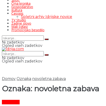
Šport
Črna kronika
Gospodarstvo
Kultura
Časopis
Spletni arhiv Idrijske novice
TV Studio
Zadnje slovo
Mali oglasi
Promocijsko besedilo
Ni zadetkov
Ogled vseh zadetkov
Ni zadetkov
Ogled vseh zadetkov
Domov
Oznaka
novoletna zabava
Oznaka:
novoletna zabava
Aktualno