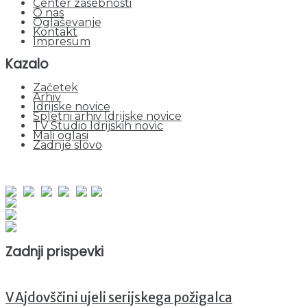
Center zasebnosti
O nas
Oglaševanje
Kontakt
Impresum
Kazalo
Začetek
Arhiv
Idrijske novice
Spletni arhiv Idrijske novice
TV Studio Idrijskih novic
Mali oglasi
Zadnje slovo
obiskov od 1. januarja 2026
Obiskovalcev skupaj : 946711
Prikazov skupaj : 2524855
Trenutno : 121
Zadnji prispevki
V Ajdovščini ujeli serijskega požigalca