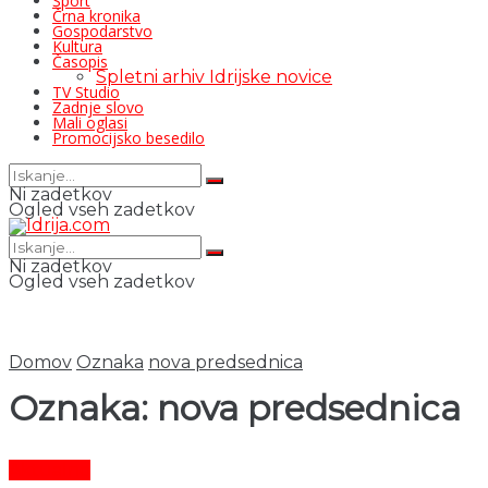
Šport
Črna kronika
Gospodarstvo
Kultura
Časopis
Spletni arhiv Idrijske novice
TV Studio
Zadnje slovo
Mali oglasi
Promocijsko besedilo
Ni zadetkov
Ogled vseh zadetkov
Ni zadetkov
Ogled vseh zadetkov
Domov
Oznaka
nova predsednica
Oznaka:
nova predsednica
Aktualno