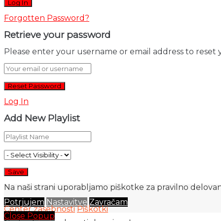
Forgotten Password?
Retrieve your password
Please enter your username or email address to reset 
Log In
Add New Playlist
Na naši strani uporabljamo piškotke za pravilno delovanj
Potrjujem
Nastavitve
Zavračam
Center zasebnosti
Piškotki
Close Popup