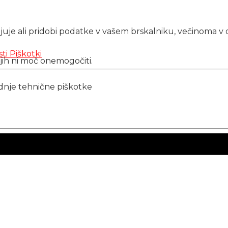
njuje ali pridobi podatke v vašem brskalniku, večinoma v 
sti
Piškotki
 jih ni moč onemogočiti.
ednje tehnične piškotke