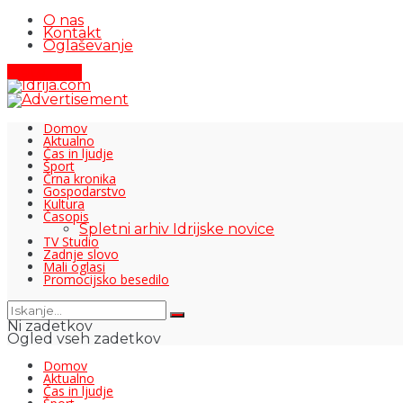
O nas
Kontakt
Oglaševanje
Pišite nam
Domov
Aktualno
Čas in ljudje
Šport
Črna kronika
Gospodarstvo
Kultura
Časopis
Spletni arhiv Idrijske novice
TV Studio
Zadnje slovo
Mali oglasi
Promocijsko besedilo
Ni zadetkov
Ogled vseh zadetkov
Domov
Aktualno
Čas in ljudje