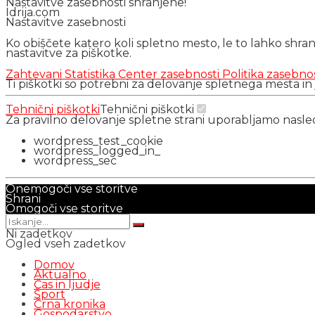
Nastavitve zasebnosti shranjene!
Idrija.com
Nastavitve zasebnosti
Ko obiščete katero koli spletno mesto, le to lahko shra
nastavitve za piškotke.
Zahtevani
Statistika
Center zasebnosti
Politika zasebno
Ti piškotki so potrebni za delovanje spletnega mesta in
Tehnični piškotki
Tehnični piškotki
Za pravilno delovanje spletne strani uporabljamo nasl
wordpress_test_cookie
wordpress_logged_in_
wordpress_sec
Onemogoči vse storitve
Shrani
Omogoči vse storitve
Ni zadetkov
Ogled vseh zadetkov
Domov
Aktualno
Čas in ljudje
Šport
Črna kronika
Gospodarstvo