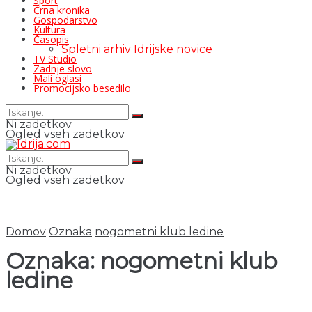
Šport
Črna kronika
Gospodarstvo
Kultura
Časopis
Spletni arhiv Idrijske novice
TV Studio
Zadnje slovo
Mali oglasi
Promocijsko besedilo
Ni zadetkov
Ogled vseh zadetkov
Ni zadetkov
Ogled vseh zadetkov
Domov
Oznaka
nogometni klub ledine
Oznaka:
nogometni klub
ledine