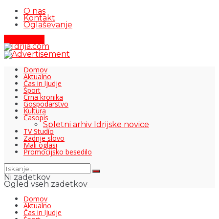
O nas
Kontakt
Oglaševanje
Pišite nam
Domov
Aktualno
Čas in ljudje
Šport
Črna kronika
Gospodarstvo
Kultura
Časopis
Spletni arhiv Idrijske novice
TV Studio
Zadnje slovo
Mali oglasi
Promocijsko besedilo
Ni zadetkov
Ogled vseh zadetkov
Domov
Aktualno
Čas in ljudje