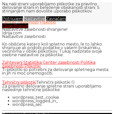
Na naši strani uporabljamo piškotke za pravilno
delovanje strani in beleženje obiskanosti strani. S
strinjanjem nam dovolite uporabo piškotkov.
Potrjujem
Nastavitve
Zavračam
Center zasebnosti
Piškotki
Close Popup
Nastavitve zasebnosti shranjene!
Idrija.com
Nastavitve zasebnosti
Ko obiščete katero koli spletno mesto, le to lahko
shranjuje ali pridobi podatke v vašem brskalniku,
večinoma v obliki piškotkov. Tukaj nadzirate svoje
osebne nastavitve za piškotke.
Zahtevani
Statistika
Center zasebnosti
Politika
zasebnosti
Piškotki
Ti piškotki so potrebni za delovanje spletnega mesta
in jih ni moč onemogočiti.
Tehnični piškotki
Tehnični piškotki
Za pravilno delovanje spletne strani uporabljamo
naslednje tehnične piškotke
wordpress_test_cookie
wordpress_logged_in_
wordpress_sec