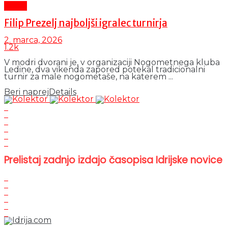
Šport
Filip Prezelj najboljši igralec turnirja
2. marca, 2026
1.2k
V modri dvorani je, v organizaciji Nogometnega kluba
Ledine, dva vikenda zapored potekal tradicionalni
turnir za male nogometaše, na katerem ...
Beri naprej
Details
Prelistaj zadnjo izdajo časopisa Idrijske novice