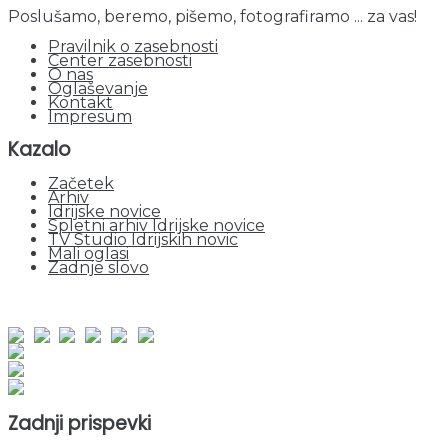
Poslušamo, beremo, pišemo, fotografiramo ... za vas!
Pravilnik o zasebnosti
Center zasebnosti
O nas
Oglaševanje
Kontakt
Impresum
Kazalo
Začetek
Arhiv
Idrijske novice
Spletni arhiv Idrijske novice
TV Studio Idrijskih novic
Mali oglasi
Zadnje slovo
obiskov od 1. januarja 2026
Obiskovalcev skupaj : 953203
Prikazov skupaj : 2535185
Trenutno : 1
Zadnji prispevki