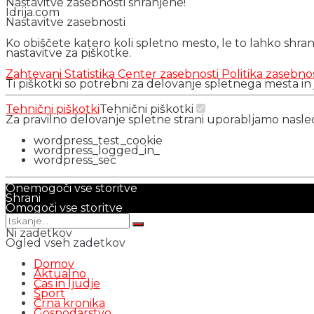
Nastavitve zasebnosti shranjene!
Idrija.com
Nastavitve zasebnosti
Ko obiščete katero koli spletno mesto, le to lahko shra
nastavitve za piškotke.
Zahtevani
Statistika
Center zasebnosti
Politika zasebno
Ti piškotki so potrebni za delovanje spletnega mesta in
Tehnični piškotki
Tehnični piškotki
Za pravilno delovanje spletne strani uporabljamo nasl
wordpress_test_cookie
wordpress_logged_in_
wordpress_sec
Onemogoči vse storitve
Shrani
Omogoči vse storitve
Ni zadetkov
Ogled vseh zadetkov
Domov
Aktualno
Čas in ljudje
Šport
Črna kronika
Gospodarstvo