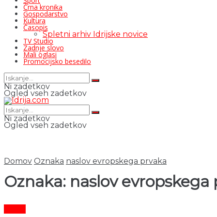
Šport
Črna kronika
Gospodarstvo
Kultura
Časopis
Spletni arhiv Idrijske novice
TV Studio
Zadnje slovo
Mali oglasi
Promocijsko besedilo
Ni zadetkov
Ogled vseh zadetkov
Ni zadetkov
Ogled vseh zadetkov
Domov
Oznaka
naslov evropskega prvaka
Oznaka:
naslov evropskega 
Šport