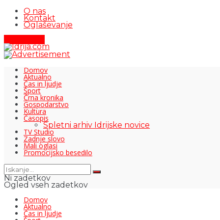
O nas
Kontakt
Oglaševanje
Pišite nam
Domov
Aktualno
Čas in ljudje
Šport
Črna kronika
Gospodarstvo
Kultura
Časopis
Spletni arhiv Idrijske novice
TV Studio
Zadnje slovo
Mali oglasi
Promocijsko besedilo
Ni zadetkov
Ogled vseh zadetkov
Domov
Aktualno
Čas in ljudje