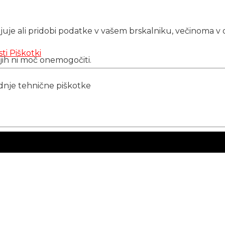
njuje ali pridobi podatke v vašem brskalniku, večinoma v 
sti
Piškotki
 jih ni moč onemogočiti.
ednje tehnične piškotke