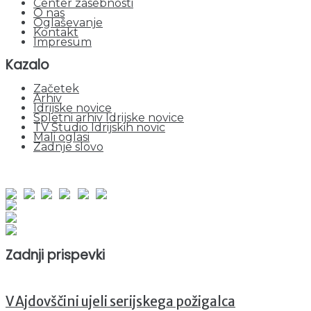
Center zasebnosti
O nas
Oglaševanje
Kontakt
Impresum
Kazalo
Začetek
Arhiv
Idrijske novice
Spletni arhiv Idrijske novice
TV Studio Idrijskih novic
Mali oglasi
Zadnje slovo
obiskov od 1. januarja 2026
Obiskovalcev skupaj : 953070
Prikazov skupaj : 2534996
Trenutno : 20
Zadnji prispevki
V Ajdovščini ujeli serijskega požigalca