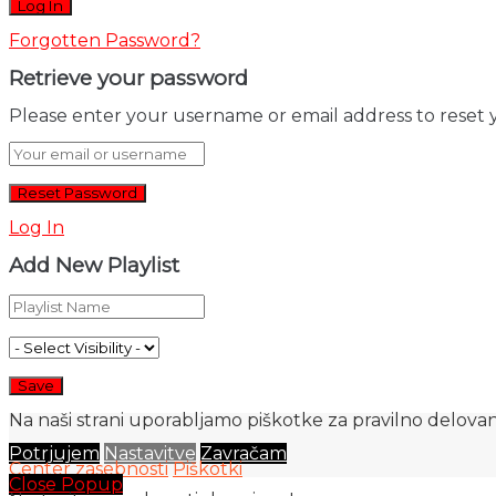
Forgotten Password?
Retrieve your password
Please enter your username or email address to reset 
Log In
Add New Playlist
Na naši strani uporabljamo piškotke za pravilno delovanj
Potrjujem
Nastavitve
Zavračam
Center zasebnosti
Piškotki
Close Popup