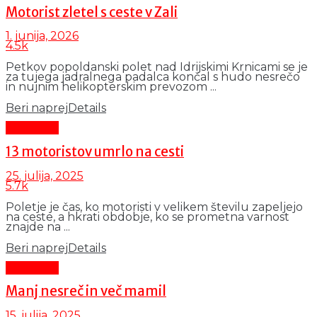
Motorist zletel s ceste v Zali
1. junija, 2026
4.5k
Petkov popoldanski polet nad Idrijskimi Krnicami se je
za tujega jadralnega padalca končal s hudo nesrečo
in nujnim helikopterskim prevozom ...
Beri naprej
Details
Aktualno
13 motoristov umrlo na cesti
25. julija, 2025
5.7k
Poletje je čas, ko motoristi v velikem številu zapeljejo
na ceste, a hkrati obdobje, ko se prometna varnost
znajde na ...
Beri naprej
Details
Aktualno
Manj nesreč in več mamil
15. julija, 2025