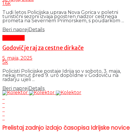
1.6k
Tudi letos Policijska uprava Nova Gorica v poletni
turistični sezoni izvaja poostren nadzor cestnega
prometa na Severnem Primorskem, s poudarkom ...
Beri naprej
Details
Aktualno
Godovič je raj za cestne dirkače
5. maja, 2025
5k
Policisti Policijske postaje Idrija so v soboto, 3. maja,
nekaj minut pred 9. uro dopoldne v Godoviču na
radarju ujeli ...
Beri naprej
Details
Prelistaj zadnjo izdajo časopisa Idrijske novice