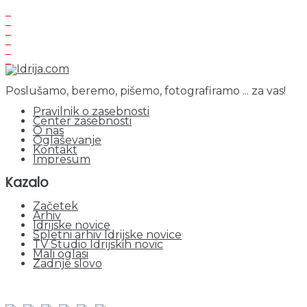
Poslušamo, beremo, pišemo, fotografiramo ... za vas!
Pravilnik o zasebnosti
Center zasebnosti
O nas
Oglaševanje
Kontakt
Impresum
Kazalo
Začetek
Arhiv
Idrijske novice
Spletni arhiv Idrijske novice
TV Studio Idrijskih novic
Mali oglasi
Zadnje slovo
obiskov od 1. januarja 2026