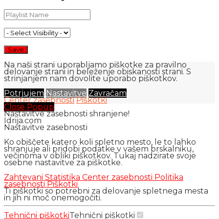
Na naši strani uporabljamo piškotke za pravilno
delovanje strani in beleženje obiskanosti strani. S
strinjanjem nam dovolite uporabo piškotkov.
Potrjujem
Nastavitve
Zavračam
Center zasebnosti
Piškotki
Close Popup
Nastavitve zasebnosti shranjene!
Idrija.com
Nastavitve zasebnosti
Ko obiščete katero koli spletno mesto, le to lahko
shranjuje ali pridobi podatke v vašem brskalniku,
večinoma v obliki piškotkov. Tukaj nadzirate svoje
osebne nastavitve za piškotke.
Zahtevani
Statistika
Center zasebnosti
Politika
zasebnosti
Piškotki
Ti piškotki so potrebni za delovanje spletnega mesta
in jih ni moč onemogočiti.
Tehnični piškotki
Tehnični piškotki