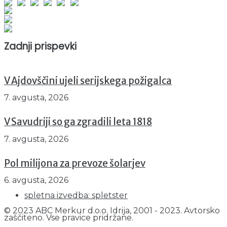
Obiskovalcev skupaj : 944300
Prikazov skupaj : 2520194
Trenutno : 87
Zadnji prispevki
V Ajdovščini ujeli serijskega požigalca
7. avgusta, 2026
V Savudriji so ga zgradili leta 1818
7. avgusta, 2026
Pol milijona za prevoze šolarjev
6. avgusta, 2026
spletna izvedba: spletster
© 2023 ABC Merkur d.o.o. Idrija, 2001 - 2023. Avtorsko
zaščiteno. Vse pravice pridržane.