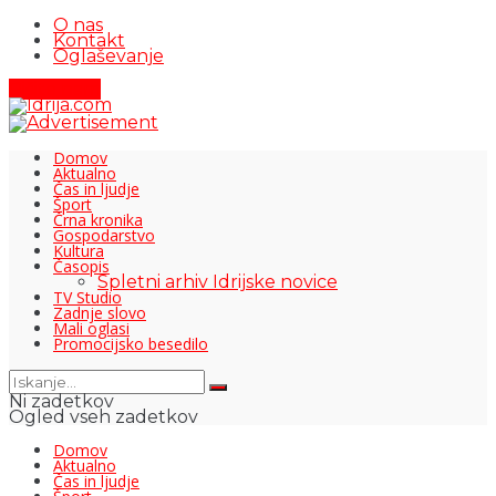
O nas
Kontakt
Oglaševanje
Pišite nam
Domov
Aktualno
Čas in ljudje
Šport
Črna kronika
Gospodarstvo
Kultura
Časopis
Spletni arhiv Idrijske novice
TV Studio
Zadnje slovo
Mali oglasi
Promocijsko besedilo
Ni zadetkov
Ogled vseh zadetkov
Domov
Aktualno
Čas in ljudje