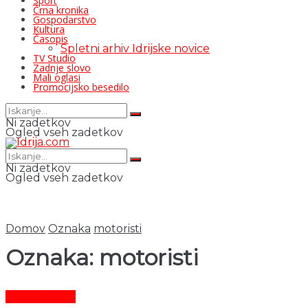
Šport
Črna kronika
Gospodarstvo
Kultura
Časopis
Spletni arhiv Idrijske novice
TV Studio
Zadnje slovo
Mali oglasi
Promocijsko besedilo
Ni zadetkov
Ogled vseh zadetkov
Ni zadetkov
Ogled vseh zadetkov
Domov
Oznaka
motoristi
Oznaka:
motoristi
Črni dogodki