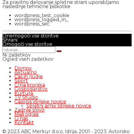
Za pravilno delovanje spletne strani uporabljamo
naslednje tehnične piškotke
wordpress_test_cookie
wordpress_logged_in_
wordpress_sec
Onemogoči vse storitve
Shrani
Omogoči vse storitve
Ni zadetkov
Ogled vseh zadetkov
Domov
Aktualno
Čas in ljudje
Šport
Črna kronika
Gospodarstvo
Kultura
TV Studio
Časopis idrijske novice
Spletni arhiv Idrijske novice
Zadnje slovo
Mali oglasi
O nas
Kontakt
© 2023 ABC Merkur d.o.o. Idrija, 2001 - 2023. Avtorsko