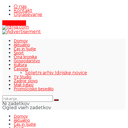
O nas
Kontakt
Oglaševanje
Pišite nam
Domov
Aktualno
Čas in ljudje
Šport
Črna kronika
Gospodarstvo
Kultura
Časopis
Spletni arhiv Idrijske novice
TV Studio
Zadnje slovo
Mali oglasi
Promocijsko besedilo
Ni zadetkov
Ogled vseh zadetkov
Domov
Aktualno
Čas in ljudje