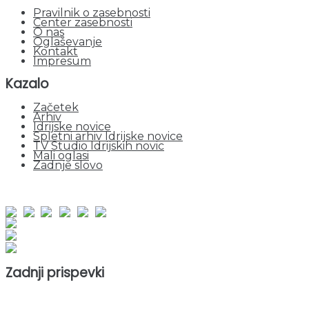
Pravilnik o zasebnosti
Center zasebnosti
O nas
Oglaševanje
Kontakt
Impresum
Kazalo
Začetek
Arhiv
Idrijske novice
Spletni arhiv Idrijske novice
TV Studio Idrijskih novic
Mali oglasi
Zadnje slovo
obiskov od 1. januarja 2026
Obiskovalcev skupaj : 960297
Prikazov skupaj : 2545444
Trenutno : 97
Zadnji prispevki