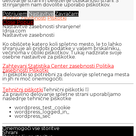
delovanje strani in beleženje obiskanosti strani. S
strinjanjem nam dovolite uporabo piškotkov.
Potrjujem
Nastavitve
Zavračam
Center zasebnosti
Piškotki
Close Popup
Nastavitve zasebnosti shranjene!
Idrija.com
Nastavitve zasebnosti
Ko obiščete katero koli spletno mesto, le to lahko
shranjuje ali pridobi podatke v vašem brskalniku,
večinoma v obliki piškotkov. Tukaj nadzirate svoje
osebne nastavitve za piškotke.
Zahtevani
Statistika
Center zasebnosti
Politika
zasebnosti
Piškotki
Ti piškotki so potrebni za delovanje spletnega mesta
in jih ni moč onemogočiti.
Tehnični piškotki
Tehnični piškotki
Za pravilno delovanje spletne strani uporabljamo
naslednje tehnične piškotke
wordpress_test_cookie
wordpress_logged_in_
wordpress_sec
Onemogoči vse storitve
Shrani