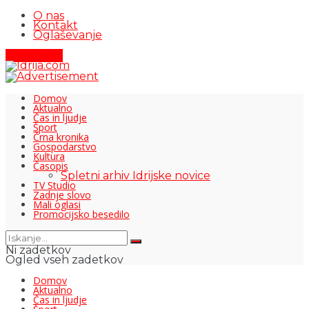
O nas
Kontakt
Oglaševanje
Pišite nam
Domov
Aktualno
Čas in ljudje
Šport
Črna kronika
Gospodarstvo
Kultura
Časopis
Spletni arhiv Idrijske novice
TV Studio
Zadnje slovo
Mali oglasi
Promocijsko besedilo
Ni zadetkov
Ogled vseh zadetkov
Domov
Aktualno
Čas in ljudje