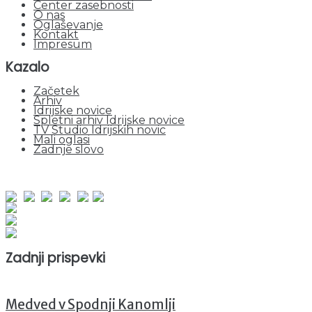
Center zasebnosti
O nas
Oglaševanje
Kontakt
Impresum
Kazalo
Začetek
Arhiv
Idrijske novice
Spletni arhiv Idrijske novice
TV Studio Idrijskih novic
Mali oglasi
Zadnje slovo
obiskov od 1. januarja 2026
Obiskovalcev skupaj : 969216
Prikazov skupaj : 2566209
Trenutno : 44
Zadnji prispevki
Medved v Spodnji Kanomlji