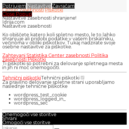
Potrjujem
Nastavitve
Zavračam
Center zasebnosti
Piškotki
Close Popup
Nastavitve zasebnosti shranjene!
Idrija.com
Nastavitve zasebnosti
Ko obiščete katero koli spletno mesto, le to lahko
shranjuje ali pridobi podatke v vašem brskalniku,
večinoma v obliki piškotkov. Tukaj nadzirate svoje
osebne nastavitve za piškotke.
Zahtevani
Statistika
Center zasebnosti
Politika
zasebnosti
Piškotki
Ti piškotki so potrebni za delovanje spletnega mesta
in jih ni moč onemogočiti.
Tehnični piškotki
Tehnični piškotki
Za pravilno delovanje spletne strani uporabljamo
naslednje tehnične piškotke
wordpress_test_cookie
wordpress_logged_in_
wordpress_sec
Onemogoči vse storitve
Shrani
Omogoči vse storitve