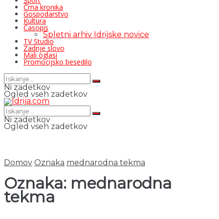
Šport
Črna kronika
Gospodarstvo
Kultura
Časopis
Spletni arhiv Idrijske novice
TV Studio
Zadnje slovo
Mali oglasi
Promocijsko besedilo
Ni zadetkov
Ogled vseh zadetkov
Ni zadetkov
Ogled vseh zadetkov
Domov
Oznaka
mednarodna tekma
Oznaka:
mednarodna
tekma