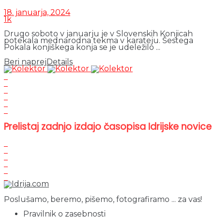
18. januarja, 2024
1k
Drugo soboto v januarju je v Slovenskih Konjicah
potekala mednarodna tekma v karateju. Šestega
Pokala konjiškega konja se je udeležilo ...
Beri naprej
Details
Prelistaj zadnjo izdajo časopisa Idrijske novice
Poslušamo, beremo, pišemo, fotografiramo ... za vas!
Pravilnik o zasebnosti