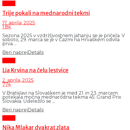
Šport
Trije pokali na mednarodni tekmi
17. aprila, 2025
1.8k
Sezona 2025 v vzdržljvostnem jahanju se je pričela. V
soboto, 29. marca se je v Čazmi na Hrvaškem odvila
prva ...
Beri naprej
Details
Šport
Lia Krvina na čelu lestvice
2. aprila, 2025
774
V Bratislavi na Slovaškem je med 21. in 23. marcem
potekala močna mednarodna tekma 45. Grand Prix
Slovakia. Udeležilo se ...
Beri naprej
Details
Šport
Nika Mlakar dvakrat zlata