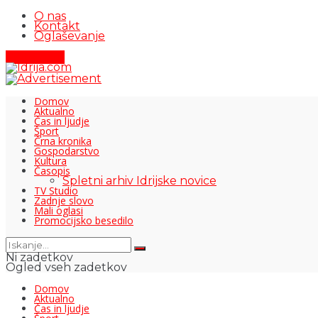
O nas
Kontakt
Oglaševanje
Pišite nam
Domov
Aktualno
Čas in ljudje
Šport
Črna kronika
Gospodarstvo
Kultura
Časopis
Spletni arhiv Idrijske novice
TV Studio
Zadnje slovo
Mali oglasi
Promocijsko besedilo
Ni zadetkov
Ogled vseh zadetkov
Domov
Aktualno
Čas in ljudje