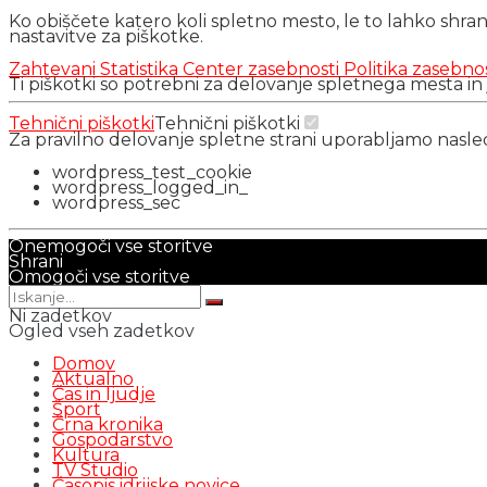
Ko obiščete katero koli spletno mesto, le to lahko shra
nastavitve za piškotke.
Zahtevani
Statistika
Center zasebnosti
Politika zasebno
Ti piškotki so potrebni za delovanje spletnega mesta in
Tehnični piškotki
Tehnični piškotki
Za pravilno delovanje spletne strani uporabljamo nasl
wordpress_test_cookie
wordpress_logged_in_
wordpress_sec
Onemogoči vse storitve
Shrani
Omogoči vse storitve
Ni zadetkov
Ogled vseh zadetkov
Domov
Aktualno
Čas in ljudje
Šport
Črna kronika
Gospodarstvo
Kultura
TV Studio
Časopis idrijske novice