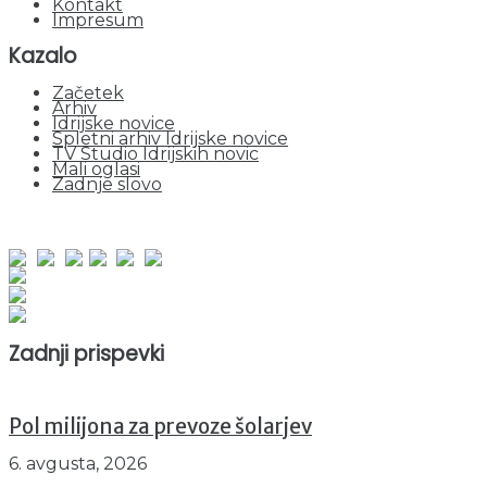
Kontakt
Impresum
Kazalo
Začetek
Arhiv
Idrijske novice
Spletni arhiv Idrijske novice
TV Studio Idrijskih novic
Mali oglasi
Zadnje slovo
obiskov od 1. januarja 2026
Obiskovalcev skupaj : 941631
Prikazov skupaj : 2514420
Trenutno : 20
Zadnji prispevki
Pol milijona za prevoze šolarjev
6. avgusta, 2026