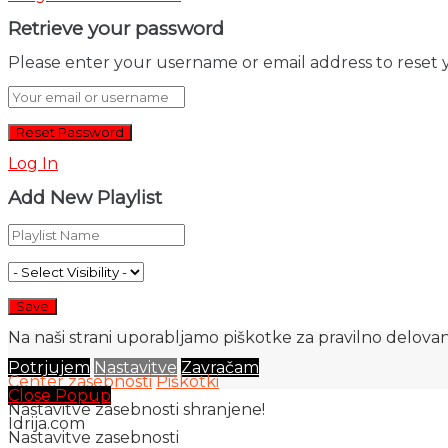
Retrieve your password
Please enter your username or email address to reset 
Log In
Add New Playlist
Na naši strani uporabljamo piškotke za pravilno delovanj
Potrjujem
Nastavitve
Zavračam
Center zasebnosti
Piškotki
Close Popup
Nastavitve zasebnosti shranjene!
Idrija.com
Nastavitve zasebnosti