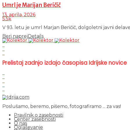
Umrl je Marijan Beričič
13. aprila, 2026
5.5k
V 93. letu je umrl Marjan Beričič, dolgoletni javni delavec
Beri naprej
Details
Prelistaj zadnjo izdajo časopisa Idrijske novice
Poslušamo, beremo, pišemo, fotografiramo ... za vas!
Pravilnik o zasebnosti
Center zasebnosti
O nas
Oglaševanje