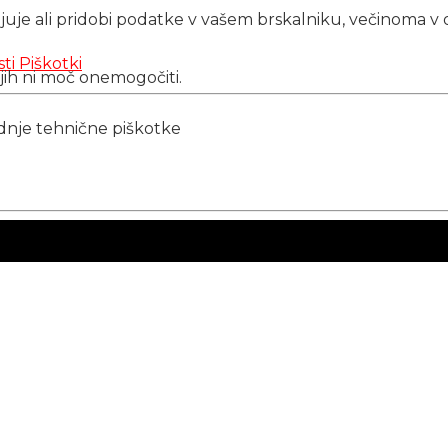
njuje ali pridobi podatke v vašem brskalniku, večinoma v 
sti
Piškotki
 jih ni moč onemogočiti.
ednje tehnične piškotke