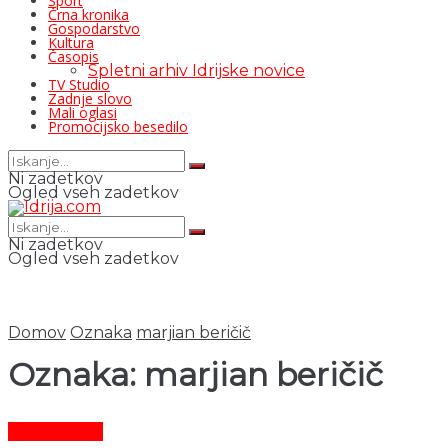
Šport
Črna kronika
Gospodarstvo
Kultura
Časopis
Spletni arhiv Idrijske novice
TV Studio
Zadnje slovo
Mali oglasi
Promocijsko besedilo
Ni zadetkov
Ogled vseh zadetkov
Ni zadetkov
Ogled vseh zadetkov
Domov
Oznaka
marjian beričič
Oznaka:
marjian beričič
Čas in ljudje