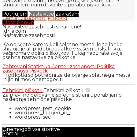
delovanje strani in beleženje obiskanosti strani. S
strinjanjem nam dovolite uporabo piškotkov.
Potrjujem
Nastavitve
Zavračam
Center zasebnosti
Piškotki
Close Popup
Nastavitve zasebnosti shranjene!
Idrija.com
Nastavitve zasebnosti
Ko obiščete katero koli spletno mesto, le to lahko
shranjuje ali pridobi podatke v vašem brskalniku,
večinoma v obliki piškotkov. Tukaj nadzirate svoje
osebne nastavitve za piškotke.
Zahtevani
Statistika
Center zasebnosti
Politika
zasebnosti
Piškotki
Ti piškotki so potrebni za delovanje spletnega mesta
in jih ni moč onemogočiti.
Tehnični piškotki
Tehnični piškotki
Za pravilno delovanje spletne strani uporabljamo
naslednje tehnične piškotke
wordpress_test_cookie
wordpress_logged_in_
wordpress_sec
Onemogoči vse storitve
Shrani