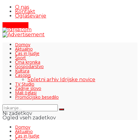
O nas
Kontakt
Oglaševanje
Pišite nam
Domov
Aktualno
Čas in ljudje
Šport
Črna kronika
Gospodarstvo
Kultura
Časopis
Spletni arhiv Idrijske novice
TV Studio
Zadnje slovo
Mali oglasi
Promocijsko besedilo
Ni zadetkov
Ogled vseh zadetkov
Domov
Aktualno
Čas in ljudje