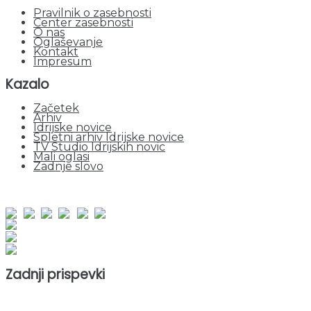
Pravilnik o zasebnosti
Center zasebnosti
O nas
Oglaševanje
Kontakt
Impresum
Kazalo
Začetek
Arhiv
Idrijske novice
Spletni arhiv Idrijske novice
TV Studio Idrijskih novic
Mali oglasi
Zadnje slovo
obiskov od 1. januarja 2026
Obiskovalcev skupaj : 956869
Prikazov skupaj : 2540286
Trenutno : 65
Zadnji prispevki