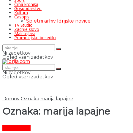
Šport
Črna kronika
Gospodarstvo
Kultura
Časopis
Spletni arhiv Idrijske novice
TV Studio
Zadnje slovo
Mali oglasi
Promocijsko besedilo
Ni zadetkov
Ogled vseh zadetkov
Ni zadetkov
Ogled vseh zadetkov
Domov
Oznaka
marija lapajne
Oznaka:
marija lapajne
Čas in ljudje