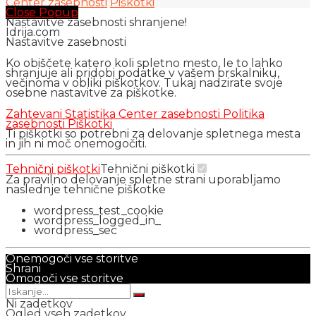
Center zasebnosti
Piškotki
Close Popup
Nastavitve zasebnosti shranjene!
Idrija.com
Nastavitve zasebnosti
Ko obiščete katero koli spletno mesto, le to lahko
shranjuje ali pridobi podatke v vašem brskalniku,
večinoma v obliki piškotkov. Tukaj nadzirate svoje
osebne nastavitve za piškotke.
Zahtevani
Statistika
Center zasebnosti
Politika
zasebnosti
Piškotki
Ti piškotki so potrebni za delovanje spletnega mesta
in jih ni moč onemogočiti.
Tehnični piškotki
Tehnični piškotki
Za pravilno delovanje spletne strani uporabljamo
naslednje tehnične piškotke
wordpress_test_cookie
wordpress_logged_in_
wordpress_sec
Onemogoči vse storitve
Shrani
Omogoči vse storitve
Ni zadetkov
Ogled vseh zadetkov