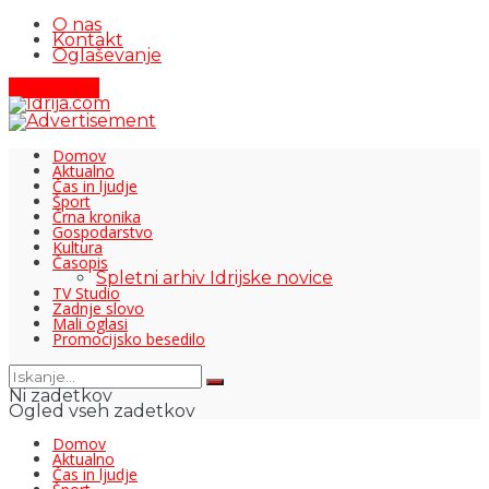
O nas
Kontakt
Oglaševanje
Pišite nam
Domov
Aktualno
Čas in ljudje
Šport
Črna kronika
Gospodarstvo
Kultura
Časopis
Spletni arhiv Idrijske novice
TV Studio
Zadnje slovo
Mali oglasi
Promocijsko besedilo
Ni zadetkov
Ogled vseh zadetkov
Domov
Aktualno
Čas in ljudje