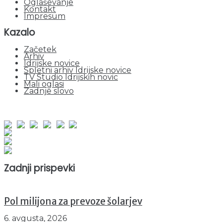
Oglaševanje
Kontakt
Impresum
Kazalo
Začetek
Arhiv
Idrijske novice
Spletni arhiv Idrijske novice
TV Studio Idrijskih novic
Mali oglasi
Zadnje slovo
obiskov od 1. januarja 2026
Obiskovalcev skupaj : 938859
Prikazov skupaj : 2506853
Trenutno : 52
Zadnji prispevki
Pol milijona za prevoze šolarjev
6. avgusta, 2026