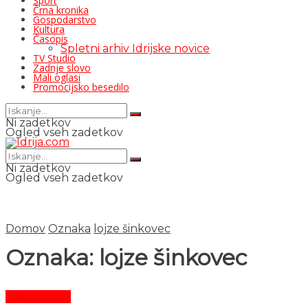
Šport
Črna kronika
Gospodarstvo
Kultura
Časopis
Spletni arhiv Idrijske novice
TV Studio
Zadnje slovo
Mali oglasi
Promocijsko besedilo
Ni zadetkov
Ogled vseh zadetkov
Ni zadetkov
Ogled vseh zadetkov
Domov
Oznaka
lojze šinkovec
Oznaka:
lojze šinkovec
Čas in ljudje