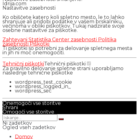
Idrija.com
Nastavitve zasebnosti
Ko obiščete katero koli spletno mesto, le to lahko
shranjuje ali pridobi podatke v vašem brskalniku,
večinoma v obliki piškotkov. Tukaj nadzirate svoje
osebne nastavitve za piškotke.
Zahtevani
Statistika
Center zasebnosti
Politika
zasebnosti
Piškotki
Ti piškotki so potrebni za delovanje spletnega mesta
in jih ni moč onemogočiti.
Tehnični piškotki
Tehnični piškotki
Za pravilno delovanje spletne strani uporabljamo
naslednje tehnične piškotke
wordpress_test_cookie
wordpress_logged_in_
wordpress_sec
Onemogoči vse storitve
Shrani
Omogoči vse storitve
Ni zadetkov
Ogled vseh zadetkov
Domov