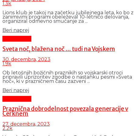
1.3k
Lions klub je takoj na začetku jubilejnega leta, ko bo z
zanimivimi programi obeleževal 10-letnico delovanja,
organiziral odmevno smučanje za ...
Details
Beri naprej
Čas in ljudje
Sveta noč, blažena noč … tudi na Vojskem
30. decembra, 2023
1.9k
Ob letošnjih božičnih praznikih so vojskarski otroci
pripravili uprizoritev zgodbe o nastanku pesmi »Sveta
noč«, ki v prazničnem času zazveni ...
Details
Beri naprej
Čas in ljudje
Praznična dobrodelnost povezala generacije v
Cerknem
27. decembra, 2023
2.2k