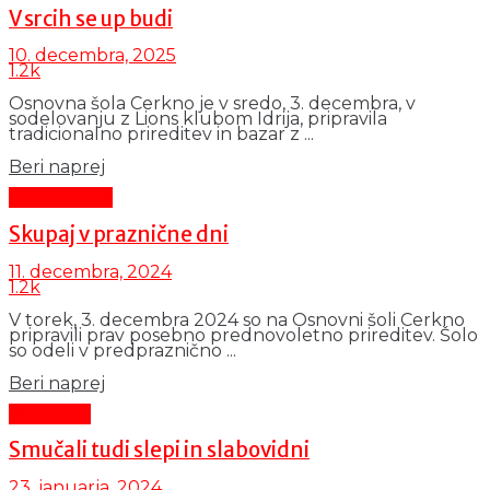
V srcih se up budi
10. decembra, 2025
1.2k
Osnovna šola Cerkno je v sredo, 3. decembra, v
sodelovanju z Lions klubom Idrija, pripravila
tradicionalno prireditev in bazar z ...
Details
Beri naprej
Čas in ljudje
Skupaj v praznične dni
11. decembra, 2024
1.2k
V torek, 3. decembra 2024 so na Osnovni šoli Cerkno
pripravili prav posebno prednovoletno prireditev. Šolo
so odeli v predpraznično ...
Details
Beri naprej
Aktualno
Smučali tudi slepi in slabovidni
23. januarja, 2024