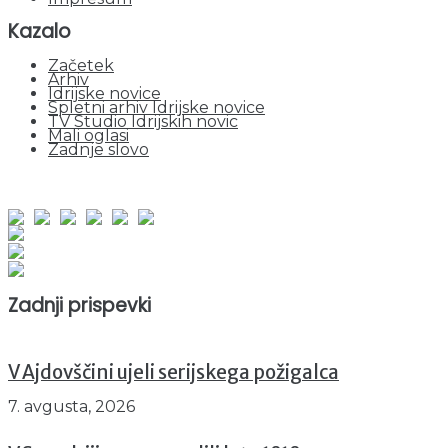
Kazalo
Začetek
Arhiv
Idrijske novice
Spletni arhiv Idrijske novice
TV Studio Idrijskih novic
Mali oglasi
Zadnje slovo
obiskov od 1. januarja 2026
Obiskovalcev skupaj : 949470
Prikazov skupaj : 2529278
Trenutno : 89
Zadnji prispevki
V Ajdovščini ujeli serijskega požigalca
7. avgusta, 2026