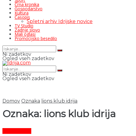
Šport
Črna kronika
Gospodarstvo
Kultura
Časopis
Spletni arhiv Idrijske novice
TV Studio
Zadnje slovo
Mali oglasi
Promocijsko besedilo
Ni zadetkov
Ogled vseh zadetkov
Ni zadetkov
Ogled vseh zadetkov
Domov
Oznaka
lions klub idrija
Oznaka:
lions klub idrija
Čas in ljudje