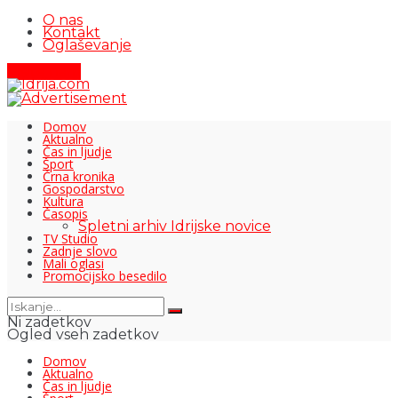
O nas
Kontakt
Oglaševanje
Pišite nam
Domov
Aktualno
Čas in ljudje
Šport
Črna kronika
Gospodarstvo
Kultura
Časopis
Spletni arhiv Idrijske novice
TV Studio
Zadnje slovo
Mali oglasi
Promocijsko besedilo
Ni zadetkov
Ogled vseh zadetkov
Domov
Aktualno
Čas in ljudje