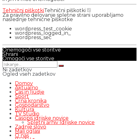
Tehnični piškotki
Tehnični piškotki
Za pravilno delovanje spletne strani uporabljamo
naslednje tehnične piškotke
wordpress_test_cookie
wordpress_logged_in_
wordpress_sec
Onemogoči vse storitve
Shrani
Omogoči vse storitve
Ni zadetkov
Ogled vseh zadetkov
Domov
Aktualno
Čas in ljudje
Šport
Črna kronika
Gospodarstvo
Kultura
TV Studio
Časopis idrijske novice
Spletni arhiv Idrijske novice
Zadnje slovo
Mali oglasi
O nas