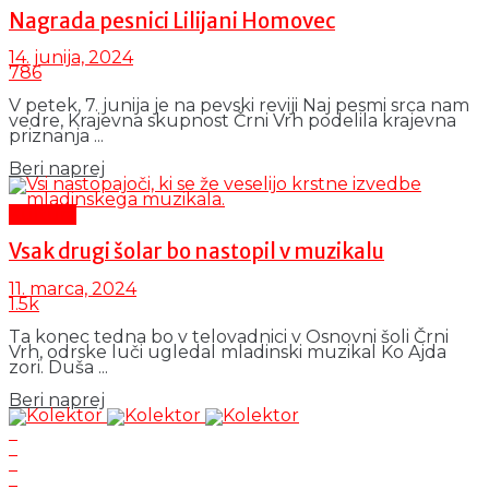
Nagrada pesnici Lilijani Homovec
14. junija, 2024
786
V petek, 7. junija je na pevski reviji Naj pesmi srca nam
vedre, Krajevna skupnost Črni Vrh podelila krajevna
priznanja ...
Details
Beri naprej
Kultura
Vsak drugi šolar bo nastopil v muzikalu
11. marca, 2024
1.5k
Ta konec tedna bo v telovadnici v Osnovni šoli Črni
Vrh, odrske luči ugledal mladinski muzikal Ko Ajda
zori. Duša ...
Details
Beri naprej