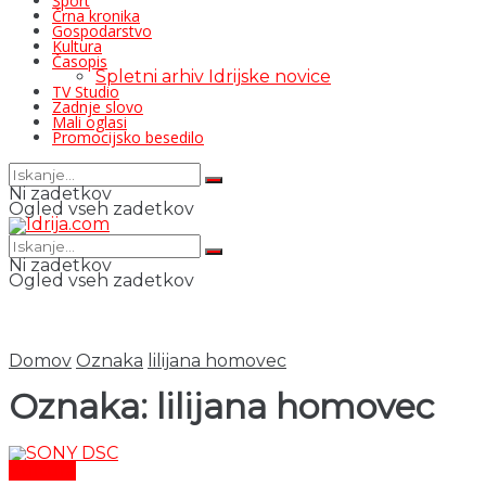
Šport
Črna kronika
Gospodarstvo
Kultura
Časopis
Spletni arhiv Idrijske novice
TV Studio
Zadnje slovo
Mali oglasi
Promocijsko besedilo
Ni zadetkov
Ogled vseh zadetkov
Ni zadetkov
Ogled vseh zadetkov
Domov
Oznaka
lilijana homovec
Oznaka:
lilijana homovec
Kultura