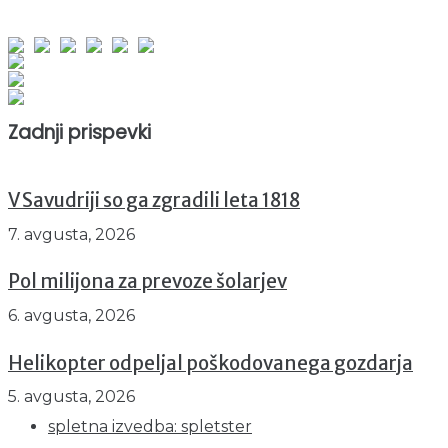
obiskov od 1. januarja 2026
Obiskovalcev skupaj : 942498
Prikazov skupaj : 2515918
Trenutno : 79
Zadnji prispevki
V Savudriji so ga zgradili leta 1818
7. avgusta, 2026
Pol milijona za prevoze šolarjev
6. avgusta, 2026
Helikopter odpeljal poškodovanega gozdarja
5. avgusta, 2026
spletna izvedba: spletster