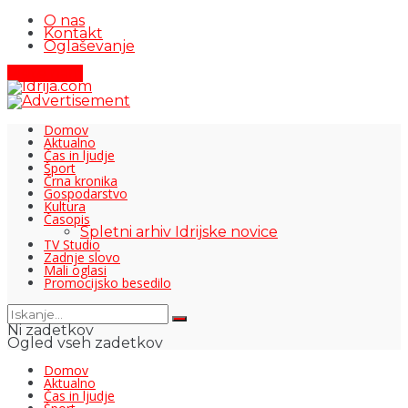
O nas
Kontakt
Oglaševanje
Pišite nam
Domov
Aktualno
Čas in ljudje
Šport
Črna kronika
Gospodarstvo
Kultura
Časopis
Spletni arhiv Idrijske novice
TV Studio
Zadnje slovo
Mali oglasi
Promocijsko besedilo
Ni zadetkov
Ogled vseh zadetkov
Domov
Aktualno
Čas in ljudje