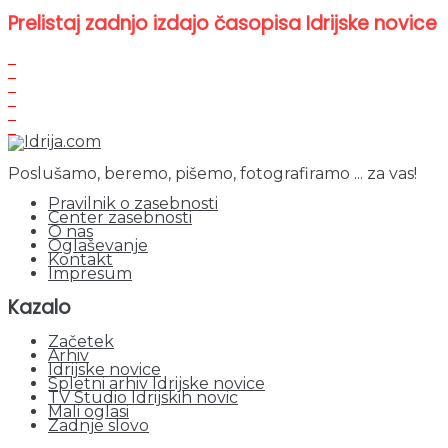
Prelistaj zadnjo izdajo časopisa Idrijske novice
Poslušamo, beremo, pišemo, fotografiramo ... za vas!
Pravilnik o zasebnosti
Center zasebnosti
O nas
Oglaševanje
Kontakt
Impresum
Kazalo
Začetek
Arhiv
Idrijske novice
Spletni arhiv Idrijske novice
TV Studio Idrijskih novic
Mali oglasi
Zadnje slovo