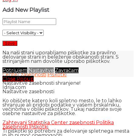
Add New Playlist
Na naši strani uporabljamo piškotke za pravilno
delovanje strani in beleženje obiskanosti strani. S
strinjanjem nam dovolite uporabo piškotkov.
Potrjujem
Nastavitve
Zavračam
Center zasebnosti
Piškotki
Close Popup
Nastavitve zasebnosti shranjene!
Idrija.com
Nastavitve zasebnosti
Ko obiščete katero koli spletno mesto, le to lahko
shranjuje ali pridobi podatke v vašem brskalniku,
večinoma v obliki piškotkov. Tukaj nadzirate svoje
osebne nastavitve za piškotke.
Zahtevani
Statistika
Center zasebnosti
Politika
zasebnosti
Piškotki
Ti piškotki so potrebni za delovanje spletnega mesta
in jih ni moč onemogočiti.