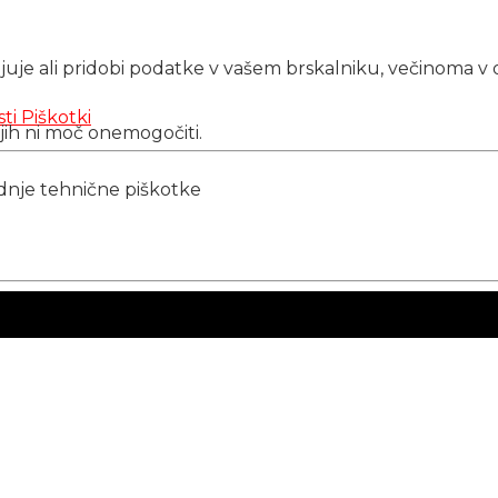
njuje ali pridobi podatke v vašem brskalniku, večinoma v 
sti
Piškotki
 jih ni moč onemogočiti.
ednje tehnične piškotke