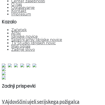
Center zasebnosti
O nas
Oglaševanje
Kontakt
Impresum
Kazalo
Začetek
Arhiv
Idrijske novice
Spletni arhiv Idrijske novice
TV Studio Idrijskih novic
Mali oglasi
Zadnje slovo
obiskov od 1. januarja 2026
Obiskovalcev skupaj : 948221
Prikazov skupaj : 2527318
Trenutno : 112
Zadnji prispevki
V Ajdovščini ujeli serijskega požigalca