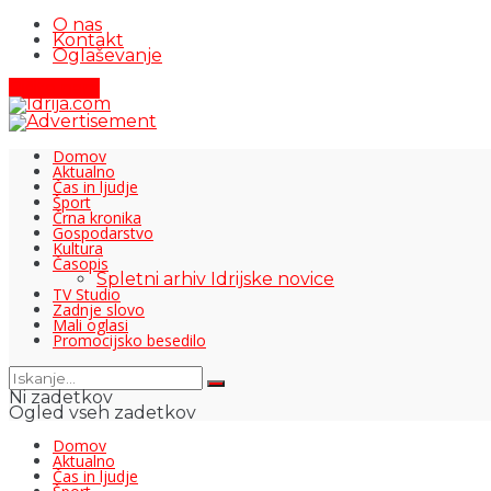
O nas
Kontakt
Oglaševanje
Pišite nam
Domov
Aktualno
Čas in ljudje
Šport
Črna kronika
Gospodarstvo
Kultura
Časopis
Spletni arhiv Idrijske novice
TV Studio
Zadnje slovo
Mali oglasi
Promocijsko besedilo
Ni zadetkov
Ogled vseh zadetkov
Domov
Aktualno
Čas in ljudje