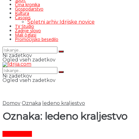
Šport
Črna kronika
Gospodarstvo
Kultura
Časopis
Spletni arhiv Idrijske novice
TV Studio
Zadnje slovo
Mali oglasi
Promocijsko besedilo
Ni zadetkov
Ogled vseh zadetkov
Ni zadetkov
Ogled vseh zadetkov
Domov
Oznaka
ledeno kraljestvo
Oznaka:
ledeno kraljestvo
Čas in ljudje