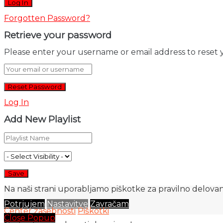
Forgotten Password?
Retrieve your password
Please enter your username or email address to reset 
Log In
Add New Playlist
Na naši strani uporabljamo piškotke za pravilno delovanj
Potrjujem
Nastavitve
Zavračam
Center zasebnosti
Piškotki
Close Popup