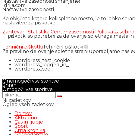
Nastavitve zasebnosti shranjene!
Idrija.com
Nastavitve zasebnosti
Ko obiščete katero koli spletno mesto, le to lahko shra
nastavitve za piškotke.
Zahtevani
Statistika
Center zasebnosti
Politika zasebno
Ti piškotki so potrebni za delovanje spletnega mesta in
Tehnični piškotki
Tehnični piškotki
Za pravilno delovanje spletne strani uporabljamo nasl
wordpress_test_cookie
wordpress_logged_in_
wordpress_sec
Onemogoči vse storitve
Shrani
Omogoči vse storitve
Ni zadetkov
Ogled vseh zadetkov
Domov
Aktualno
Čas in ljudje
Šport
Črna kronika
Gospodarstvo