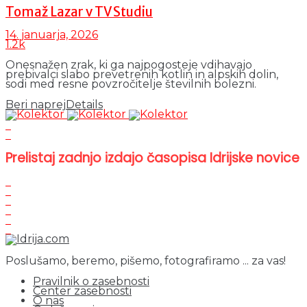
Tomaž Lazar v TV Studiu
14. januarja, 2026
1.2k
Onesnažen zrak, ki ga najpogosteje vdihavajo
prebivalci slabo prevetrenih kotlin in alpskih dolin,
sodi med resne povzročitelje številnih bolezni.
Beri naprej
Details
Prelistaj zadnjo izdajo časopisa Idrijske novice
Poslušamo, beremo, pišemo, fotografiramo ... za vas!
Pravilnik o zasebnosti
Center zasebnosti
O nas