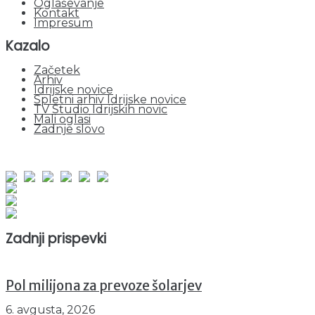
Oglaševanje
Kontakt
Impresum
Kazalo
Začetek
Arhiv
Idrijske novice
Spletni arhiv Idrijske novice
TV Studio Idrijskih novic
Mali oglasi
Zadnje slovo
obiskov od 1. januarja 2026
Obiskovalcev skupaj : 939339
Prikazov skupaj : 2508309
Trenutno : 62
Zadnji prispevki
Pol milijona za prevoze šolarjev
6. avgusta, 2026