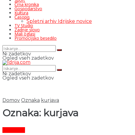
Šport
Črna kronika
Gospodarstvo
Kultura
Časopis
Spletni arhiv Idrijske novice
TV Studio
Zadnje slovo
Mali oglasi
Promocijsko besedilo
Ni zadetkov
Ogled vseh zadetkov
Ni zadetkov
Ogled vseh zadetkov
Domov
Oznaka
kurjava
Oznaka:
kurjava
Aktualno