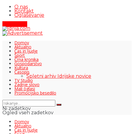
O nas
Kontakt
Oglaševanje
Pišite nam
Domov
Aktualno
Čas in ljudje
Šport
Črna kronika
Gospodarstvo
Kultura
Časopis
Spletni arhiv Idrijske novice
TV Studio
Zadnje slovo
Mali oglasi
Promocijsko besedilo
Ni zadetkov
Ogled vseh zadetkov
Domov
Aktualno
Čas in ljudje