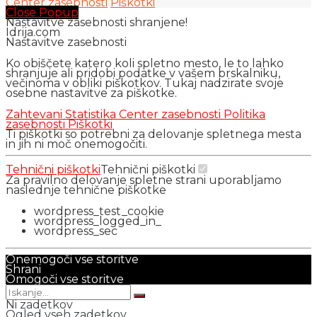
Center zasebnosti
Piškotki
Close Popup
Nastavitve zasebnosti shranjene!
Idrija.com
Nastavitve zasebnosti
Ko obiščete katero koli spletno mesto, le to lahko
shranjuje ali pridobi podatke v vašem brskalniku,
večinoma v obliki piškotkov. Tukaj nadzirate svoje
osebne nastavitve za piškotke.
Zahtevani
Statistika
Center zasebnosti
Politika
zasebnosti
Piškotki
Ti piškotki so potrebni za delovanje spletnega mesta
in jih ni moč onemogočiti.
Tehnični piškotki
Tehnični piškotki
Za pravilno delovanje spletne strani uporabljamo
naslednje tehnične piškotke
wordpress_test_cookie
wordpress_logged_in_
wordpress_sec
Onemogoči vse storitve
Shrani
Omogoči vse storitve
Ni zadetkov
Ogled vseh zadetkov