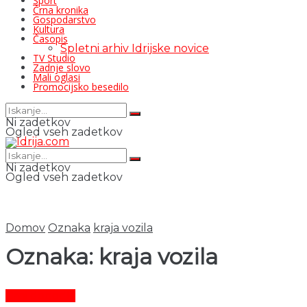
Šport
Črna kronika
Gospodarstvo
Kultura
Časopis
Spletni arhiv Idrijske novice
TV Studio
Zadnje slovo
Mali oglasi
Promocijsko besedilo
Ni zadetkov
Ogled vseh zadetkov
Ni zadetkov
Ogled vseh zadetkov
Domov
Oznaka
kraja vozila
Oznaka:
kraja vozila
Črni dogodki