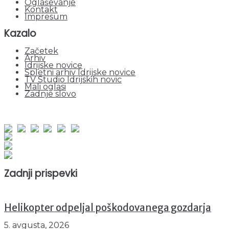
Oglaševanje
Kontakt
Impresum
Kazalo
Začetek
Arhiv
Idrijske novice
Spletni arhiv Idrijske novice
TV Studio Idrijskih novic
Mali oglasi
Zadnje slovo
obiskov od 1. januarja 2026
Obiskovalcev skupaj : 936080
Prikazov skupaj : 2501180
Trenutno : 52
Zadnji prispevki
Helikopter odpeljal poškodovanega gozdarja
5. avgusta, 2026