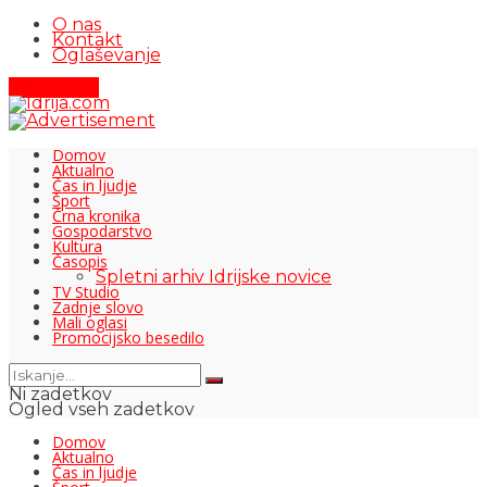
O nas
Kontakt
Oglaševanje
Pišite nam
Domov
Aktualno
Čas in ljudje
Šport
Črna kronika
Gospodarstvo
Kultura
Časopis
Spletni arhiv Idrijske novice
TV Studio
Zadnje slovo
Mali oglasi
Promocijsko besedilo
Ni zadetkov
Ogled vseh zadetkov
Domov
Aktualno
Čas in ljudje