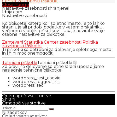
Center zasebnosti
Piškotki
Close Popup
Nastavitve zasebnosti shranjene!
Idrija.com
Nastavitve zasebnosti
Ko obiščete katero koli spletno mesto, le to lahko
shranjuje ali pridobi podatke v vašem brskalniku,
večinoma v obliki piškotkov. Tukaj nadzirate svoje
osebne nastavitve za piškotke.
Zahtevani
Statistika
Center zasebnosti
Politika
zasebnosti
Piškotki
Ti piškotki so potrebni za delovanje spletnega mesta
in jih ni moč onemogočiti.
Tehnični piškotki
Tehnični piškotki
Za pravilno delovanje spletne strani uporabljamo
naslednje tehnične piškotke
wordpress_test_cookie
wordpress_logged_in_
wordpress_sec
Onemogoči vse storitve
Shrani
Omogoči vse storitve
Ni zadetkov
Ogled vseh zadetkov