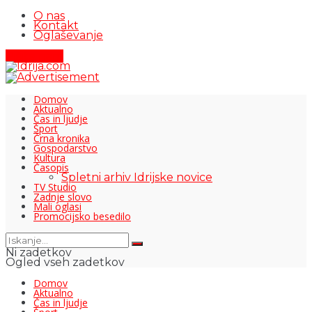
O nas
Kontakt
Oglaševanje
Pišite nam
Domov
Aktualno
Čas in ljudje
Šport
Črna kronika
Gospodarstvo
Kultura
Časopis
Spletni arhiv Idrijske novice
TV Studio
Zadnje slovo
Mali oglasi
Promocijsko besedilo
Ni zadetkov
Ogled vseh zadetkov
Domov
Aktualno
Čas in ljudje