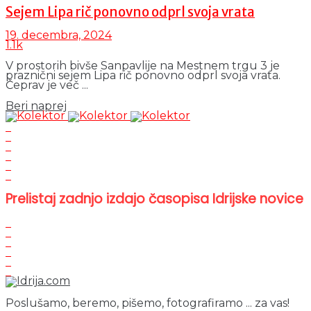
Sejem Lipa rič ponovno odprl svoja vrata
19. decembra, 2024
1.1k
V prostorih bivše Sanpavlije na Mestnem trgu 3 je
praznični sejem Lipa rič ponovno odprl svoja vrata.
Čeprav je več ...
Details
Beri naprej
Prelistaj zadnjo izdajo časopisa Idrijske novice
Poslušamo, beremo, pišemo, fotografiramo ... za vas!