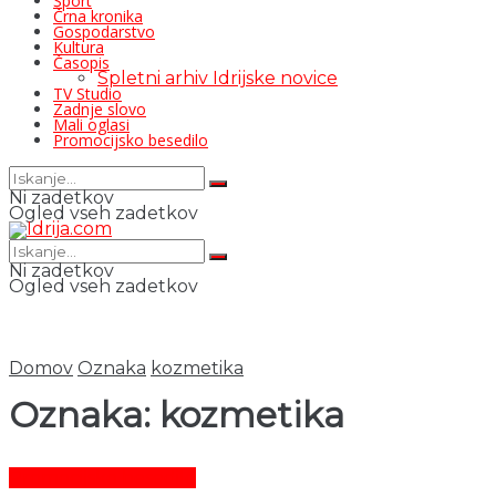
Šport
Črna kronika
Gospodarstvo
Kultura
Časopis
Spletni arhiv Idrijske novice
TV Studio
Zadnje slovo
Mali oglasi
Promocijsko besedilo
Ni zadetkov
Ogled vseh zadetkov
Ni zadetkov
Ogled vseh zadetkov
Domov
Oznaka
kozmetika
Oznaka:
kozmetika
Promocijsko besedilo