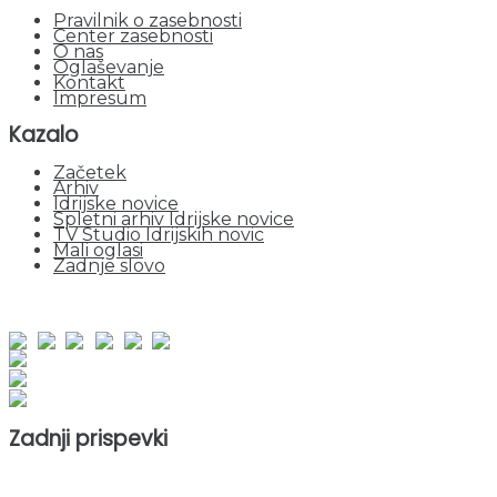
Pravilnik o zasebnosti
Center zasebnosti
O nas
Oglaševanje
Kontakt
Impresum
Kazalo
Začetek
Arhiv
Idrijske novice
Spletni arhiv Idrijske novice
TV Studio Idrijskih novic
Mali oglasi
Zadnje slovo
obiskov od 1. januarja 2026
Obiskovalcev skupaj : 950362
Prikazov skupaj : 2530752
Trenutno : 38
Zadnji prispevki