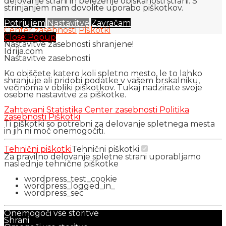
delovanje strani in beleženje obiskanosti strani. S
strinjanjem nam dovolite uporabo piškotkov.
Potrjujem
Nastavitve
Zavračam
Center zasebnosti
Piškotki
Close Popup
Nastavitve zasebnosti shranjene!
Idrija.com
Nastavitve zasebnosti
Ko obiščete katero koli spletno mesto, le to lahko
shranjuje ali pridobi podatke v vašem brskalniku,
večinoma v obliki piškotkov. Tukaj nadzirate svoje
osebne nastavitve za piškotke.
Zahtevani
Statistika
Center zasebnosti
Politika
zasebnosti
Piškotki
Ti piškotki so potrebni za delovanje spletnega mesta
in jih ni moč onemogočiti.
Tehnični piškotki
Tehnični piškotki
Za pravilno delovanje spletne strani uporabljamo
naslednje tehnične piškotke
wordpress_test_cookie
wordpress_logged_in_
wordpress_sec
Onemogoči vse storitve
Shrani