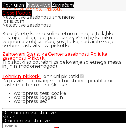
Potrjujem
Nastavitve
Zavračam
Center zasebnosti
Piškotki
Close Popup
Nastavitve zasebnosti shranjene!
Idrija.com
Nastavitve zasebnosti
Ko obiščete katero koli spletno mesto, le to lahko
shranjuje ali pridobi podatke v vašem brskalniku,
večinoma v obliki piškotkov. Tukaj nadzirate svoje
osebne nastavitve za piškotke.
Zahtevani
Statistika
Center zasebnosti
Politika
zasebnosti
Piškotki
Ti piškotki so potrebni za delovanje spletnega mesta
in jih ni moč onemogočiti.
Tehnični piškotki
Tehnični piškotki
Za pravilno delovanje spletne strani uporabljamo
naslednje tehnične piškotke
wordpress_test_cookie
wordpress_logged_in_
wordpress_sec
Onemogoči vse storitve
Shrani
Omogoči vse storitve