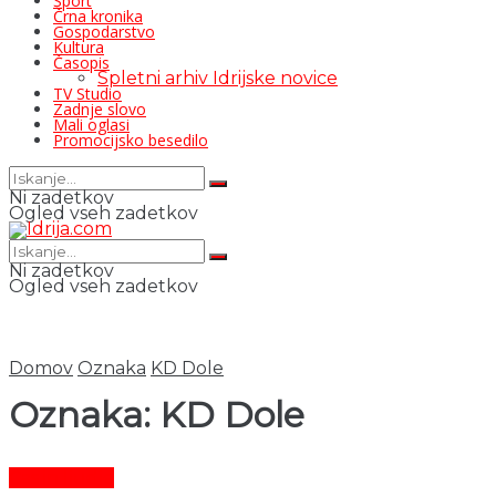
Šport
Črna kronika
Gospodarstvo
Kultura
Časopis
Spletni arhiv Idrijske novice
TV Studio
Zadnje slovo
Mali oglasi
Promocijsko besedilo
Ni zadetkov
Ogled vseh zadetkov
Ni zadetkov
Ogled vseh zadetkov
Domov
Oznaka
KD Dole
Oznaka:
KD Dole
Čas in ljudje