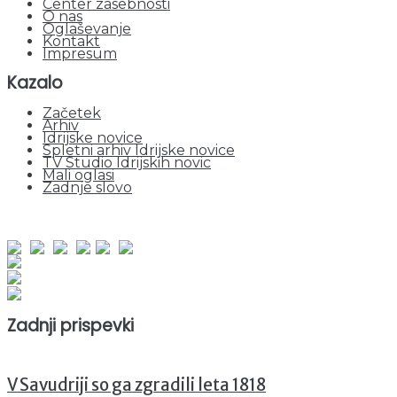
Center zasebnosti
O nas
Oglaševanje
Kontakt
Impresum
Kazalo
Začetek
Arhiv
Idrijske novice
Spletni arhiv Idrijske novice
TV Studio Idrijskih novic
Mali oglasi
Zadnje slovo
obiskov od 1. januarja 2026
Obiskovalcev skupaj : 942190
Prikazov skupaj : 2515353
Trenutno : 50
Zadnji prispevki
V Savudriji so ga zgradili leta 1818