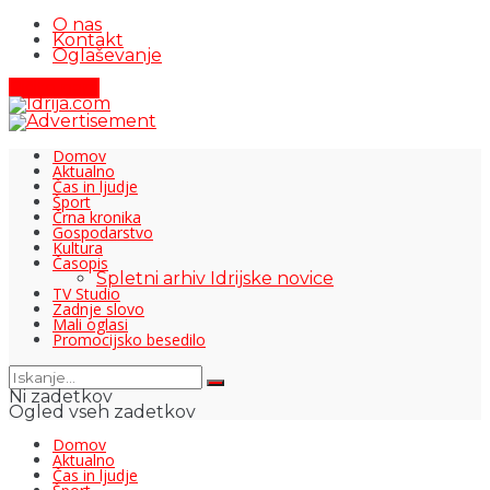
O nas
Kontakt
Oglaševanje
Pišite nam
Domov
Aktualno
Čas in ljudje
Šport
Črna kronika
Gospodarstvo
Kultura
Časopis
Spletni arhiv Idrijske novice
TV Studio
Zadnje slovo
Mali oglasi
Promocijsko besedilo
Ni zadetkov
Ogled vseh zadetkov
Domov
Aktualno
Čas in ljudje