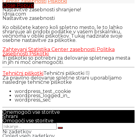
Center zasebnosti
Piškotki
Close Popup
Nastavitve zasebnosti shranjene!
Idrija.com
Nastavitve zasebnosti
Ko obiščete katero koli spletno mesto, le to lahko
shranjuje ali pridobi podatke v vašem brskalniku,
večinoma v obliki piškotkov. Tukaj nadzirate svoje
osebne nastavitve za piškotke.
Zahtevani
Statistika
Center zasebnosti
Politika
zasebnosti
Piškotki
Ti piškotki so potrebni za delovanje spletnega mesta
in jih ni moč onemogočiti.
Tehnični piškotki
Tehnični piškotki
Za pravilno delovanje spletne strani uporabljamo
naslednje tehnične piškotke
wordpress_test_cookie
wordpress_logged_in_
wordpress_sec
Onemogoči vse storitve
Shrani
Omogoči vse storitve
Ni zadetkov
Ogled vseh zadetkov