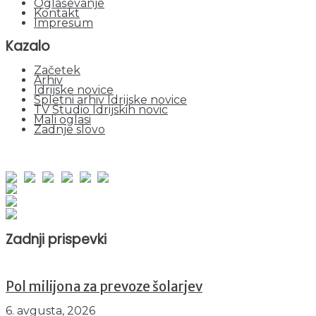
Oglaševanje
Kontakt
Impresum
Kazalo
Začetek
Arhiv
Idrijske novice
Spletni arhiv Idrijske novice
TV Studio Idrijskih novic
Mali oglasi
Zadnje slovo
obiskov od 1. januarja 2026
Obiskovalcev skupaj : 938354
Prikazov skupaj : 2505569
Trenutno : 57
Zadnji prispevki
Pol milijona za prevoze šolarjev
6. avgusta, 2026