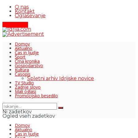
O nas
Kontakt
Oglaševanje
Pišite nam
Domov
Aktualno
Čas in ljudje
Šport
Črna kronika
Gospodarstvo
Kultura
Časopis
Spletni arhiv Idrijske novice
TV Studio
Zadnje slovo
Mali oglasi
Promocijsko besedilo
Ni zadetkov
Ogled vseh zadetkov
Domov
Aktualno
Čas in ljudje