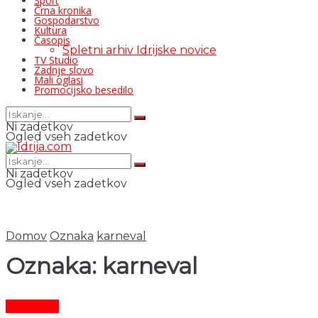
Šport
Črna kronika
Gospodarstvo
Kultura
Časopis
Spletni arhiv Idrijske novice
TV Studio
Zadnje slovo
Mali oglasi
Promocijsko besedilo
Ni zadetkov
Ogled vseh zadetkov
Ni zadetkov
Ogled vseh zadetkov
Domov
Oznaka
karneval
Oznaka:
karneval
Aktualno