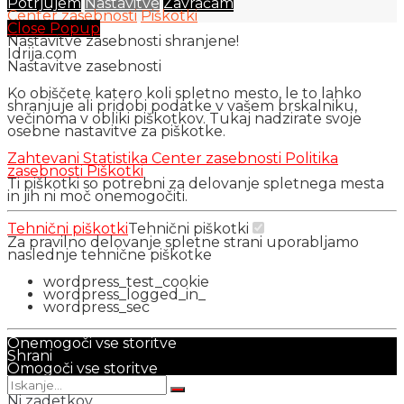
Potrjujem
Nastavitve
Zavračam
Center zasebnosti
Piškotki
Close Popup
Nastavitve zasebnosti shranjene!
Idrija.com
Nastavitve zasebnosti
Ko obiščete katero koli spletno mesto, le to lahko
shranjuje ali pridobi podatke v vašem brskalniku,
večinoma v obliki piškotkov. Tukaj nadzirate svoje
osebne nastavitve za piškotke.
Zahtevani
Statistika
Center zasebnosti
Politika
zasebnosti
Piškotki
Ti piškotki so potrebni za delovanje spletnega mesta
in jih ni moč onemogočiti.
Tehnični piškotki
Tehnični piškotki
Za pravilno delovanje spletne strani uporabljamo
naslednje tehnične piškotke
wordpress_test_cookie
wordpress_logged_in_
wordpress_sec
Onemogoči vse storitve
Shrani
Omogoči vse storitve
Ni zadetkov