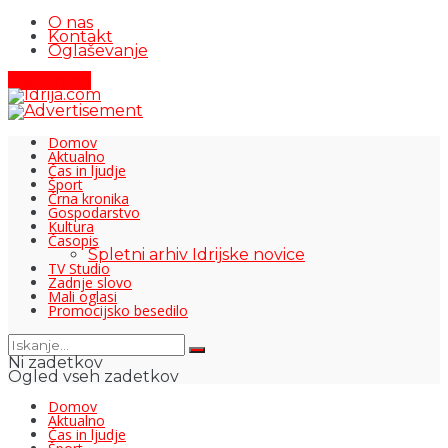
O nas
Kontakt
Oglaševanje
Pišite nam
Domov
Aktualno
Čas in ljudje
Šport
Črna kronika
Gospodarstvo
Kultura
Časopis
Spletni arhiv Idrijske novice
TV Studio
Zadnje slovo
Mali oglasi
Promocijsko besedilo
Ni zadetkov
Ogled vseh zadetkov
Domov
Aktualno
Čas in ljudje