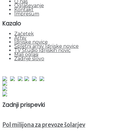
O nas
Oglaševanje
Kontakt
Impresum
Kazalo
Začetek
Arhiv
Idrijske novice
Spletni arhiv Idrijske novice
TV Studio Idrijskih novic
Mali oglasi
Zadnje slovo
obiskov od 1. januarja 2026
Obiskovalcev skupaj : 941364
Prikazov skupaj : 2514025
Trenutno : 1
Zadnji prispevki
Pol milijona za prevoze šolarjev