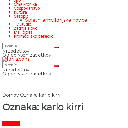
Šport
Črna kronika
Gospodarstvo
Kultura
Časopis
Spletni arhiv Idrijske novice
TV Studio
Zadnje slovo
Mali oglasi
Promocijsko besedilo
Ni zadetkov
Ogled vseh zadetkov
Ni zadetkov
Ogled vseh zadetkov
Domov
Oznaka
karlo kirri
Oznaka:
karlo kirri
Kultura