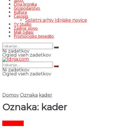
Šport
Črna kronika
Gospodarstvo
Kultura
Časopis
Spletni arhiv Idrijske novice
TV Studio
Zadnje slovo
Mali oglasi
Promocijsko besedilo
Ni zadetkov
Ogled vseh zadetkov
Ni zadetkov
Ogled vseh zadetkov
Domov
Oznaka
kader
Oznaka:
kader
Aktualno