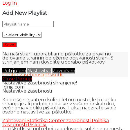
Log In
Add New Playlist
Na naši strani uporabljamo piškotke za pravilno
delovanje strani in beleženje obiskanosti strani. S
strinjanjem nam dovolite uporabo piškotkov.
Potrjujem
Nastavitve
Zavračam
Center zasebnosti
Piškotki
Close Popup
Nastavitve zasebnosti shranjene!
Idrija.com
Nastavitve zasebnosti
Ko obiščete katero koli spletno mesto, le to lahko
shranjuje ali pridobi podatke v vašem brskalniku,
večinoma v obliki piškotkov. Tukaj nadzirate svoje
osebne nastavitve za piškotke.
Zahtevani
Statistika
Center zasebnosti
Politika
zasebnosti
Piškotki
Ti piškotki so potrebni za delovanje spletnega mesta