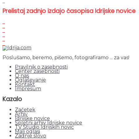
Prelistaj zadnjo izdajo časopisa Idrijske novice
Poslušamo, beremo, pišemo, fotografiramo ... za vas!
Pravilnik o zasebnosti
Center zasebnosti
O nas
Oglaševanje
Kontakt
Impresum
Kazalo
Začetek
Arhiv
Idrijske novice
Spletni arhiv Idrijske novice
TV Studio Idrijskih novic
Mali oglasi
Zadnje slovo