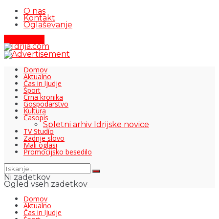
O nas
Kontakt
Oglaševanje
Pišite nam
Domov
Aktualno
Čas in ljudje
Šport
Črna kronika
Gospodarstvo
Kultura
Časopis
Spletni arhiv Idrijske novice
TV Studio
Zadnje slovo
Mali oglasi
Promocijsko besedilo
Ni zadetkov
Ogled vseh zadetkov
Domov
Aktualno
Čas in ljudje