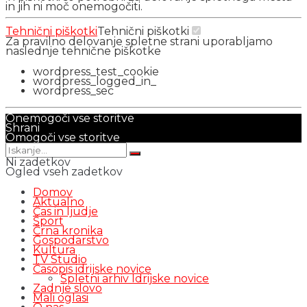
in jih ni moč onemogočiti.
Tehnični piškotki
Tehnični piškotki
Za pravilno delovanje spletne strani uporabljamo
naslednje tehnične piškotke
wordpress_test_cookie
wordpress_logged_in_
wordpress_sec
Onemogoči vse storitve
Shrani
Omogoči vse storitve
Ni zadetkov
Ogled vseh zadetkov
Domov
Aktualno
Čas in ljudje
Šport
Črna kronika
Gospodarstvo
Kultura
TV Studio
Časopis idrijske novice
Spletni arhiv Idrijske novice
Zadnje slovo
Mali oglasi