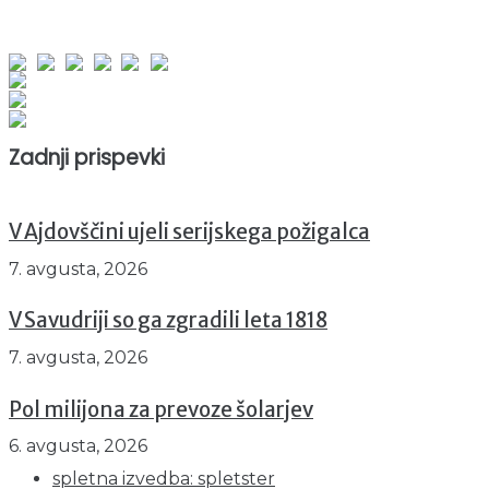
obiskov od 1. januarja 2026
Obiskovalcev skupaj : 943687
Prikazov skupaj : 2518730
Trenutno : 82
Zadnji prispevki
V Ajdovščini ujeli serijskega požigalca
7. avgusta, 2026
V Savudriji so ga zgradili leta 1818
7. avgusta, 2026
Pol milijona za prevoze šolarjev
6. avgusta, 2026
spletna izvedba: spletster