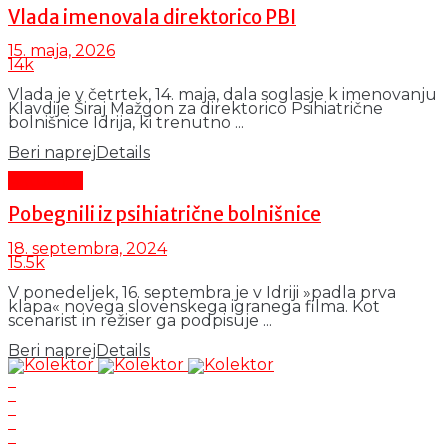
Vlada imenovala direktorico PBI
15. maja, 2026
14k
Vlada je v četrtek, 14. maja, dala soglasje k imenovanju
Klavdije Širaj Mažgon za direktorico Psihiatrične
bolnišnice Idrija, ki trenutno ...
Beri naprej
Details
Aktualno
Pobegnili iz psihiatrične bolnišnice
18. septembra, 2024
15.5k
V ponedeljek, 16. septembra je v Idriji »padla prva
klapa« novega slovenskega igranega filma. Kot
scenarist in režiser ga podpisuje ...
Beri naprej
Details