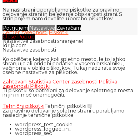
Na naši strani uporabljamo piškotke za pravilno
delovanje strani in beleženje obiskanosti strani. S
strinjanjem nam dovolite uporabo piškotkov.
Potrjujem
Nastavitve
Zavračam
Center zasebnosti
Piškotki
Close Popup
Nastavitve zasebnosti shranjene!
Idrija.com
Nastavitve zasebnosti
Ko obiščete katero koli spletno mesto, le to lahko
shranjuje ali pridobi podatke v vašem brskalniku,
večinoma v obliki piškotkov. Tukaj nadzirate svoje
osebne nastavitve za piškotke.
Zahtevani
Statistika
Center zasebnosti
Politika
zasebnosti
Piškotki
Ti piškotki so potrebni za delovanje spletnega mesta
in jih ni moč onemogočiti.
Tehnični piškotki
Tehnični piškotki
Za pravilno delovanje spletne strani uporabljamo
naslednje tehnične piškotke
wordpress_test_cookie
wordpress_logged_in_
wordpress_sec