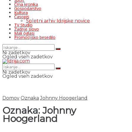
Šport
Črna kronika
Gospodarstvo
Kultura
Časopis
Spletni arhiv Idrijske novice
TV Studio
Zadnje slovo
Mali oglasi
Promocijsko besedilo
Ni zadetkov
Ogled vseh zadetkov
Ni zadetkov
Ogled vseh zadetkov
Domov
Oznaka
Johnny Hoogerland
Oznaka:
Johnny
Hoogerland