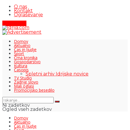
O nas
Kontakt
Oglaševanje
Pišite nam
Domov
Aktualno
Čas in ljudje
Šport
Črna kronika
Gospodarstvo
Kultura
Časopis
Spletni arhiv Idrijske novice
TV Studio
Zadnje slovo
Mali oglasi
Promocijsko besedilo
Ni zadetkov
Ogled vseh zadetkov
Domov
Aktualno
Čas in ljudje