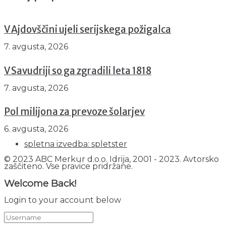
V Ajdovščini ujeli serijskega požigalca
7. avgusta, 2026
V Savudriji so ga zgradili leta 1818
7. avgusta, 2026
Pol milijona za prevoze šolarjev
6. avgusta, 2026
spletna izvedba: spletster
© 2023 ABC Merkur d.o.o. Idrija, 2001 - 2023. Avtorsko
zaščiteno. Vse pravice pridržane.
Welcome Back!
Login to your account below