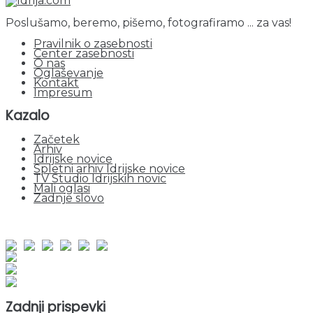
Poslušamo, beremo, pišemo, fotografiramo ... za vas!
Pravilnik o zasebnosti
Center zasebnosti
O nas
Oglaševanje
Kontakt
Impresum
Kazalo
Začetek
Arhiv
Idrijske novice
Spletni arhiv Idrijske novice
TV Studio Idrijskih novic
Mali oglasi
Zadnje slovo
obiskov od 1. januarja 2026
Obiskovalcev skupaj : 949390
Prikazov skupaj : 2529142
Trenutno : 88
Zadnji prispevki