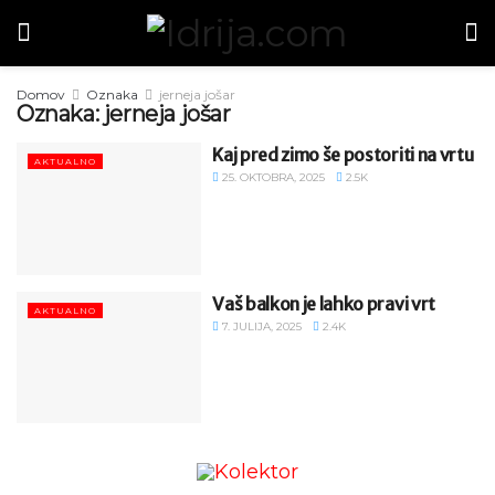
Domov
Oznaka
jerneja jošar
Oznaka:
jerneja jošar
Kaj pred zimo še postoriti na vrtu
AKTUALNO
25. OKTOBRA, 2025
2.5K
Vaš balkon je lahko pravi vrt
AKTUALNO
7. JULIJA, 2025
2.4K