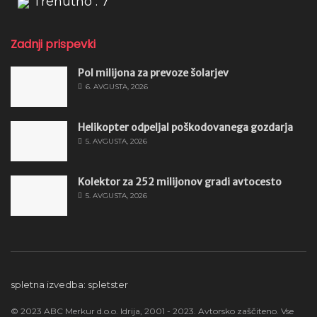
Trenutno : 7
Zadnji prispevki
Pol milijona za prevoze šolarjev
6. AVGUSTA, 2026
Helikopter odpeljal poškodovanega gozdarja
5. AVGUSTA, 2026
Kolektor za 252 milijonov gradi avtocesto
5. AVGUSTA, 2026
spletna izvedba: spletster
© 2023 ABC Merkur d.o.o. Idrija, 2001 - 2023. Avtorsko zaščiteno. Vse