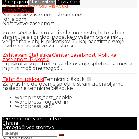
Potrjujem
Nastavitve
Zavračam
Center zasebnosti
Piškotki
Close Popup
Nastavitve zasebnosti shranjene!
Idrija.com
Nastavitve zasebnosti
Ko obiščete katero koli spletno mesto, le to lahko
shranjuje ali pridobi podatke v vašem brskalniku,
večinoma v obliki piškotkov. Tukaj nadzirate svoje
osebne nastavitve za piškotke.
Zahtevani
Statistika
Center zasebnosti
Politika
zasebnosti
Piškotki
Ti piškotki so potrebni za delovanje spletnega mesta
in jih ni moč onemogočiti.
Tehnični piškotki
Tehnični piškotki
Za pravilno delovanje spletne strani uporabljamo
naslednje tehnične piškotke
wordpress_test_cookie
wordpress_logged_in_
wordpress_sec
Onemogoči vse storitve
Shrani
Omogoči vse storitve
Ni zadetkov