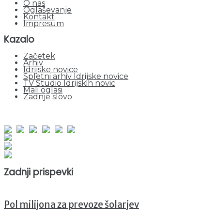
O nas
Oglaševanje
Kontakt
Impresum
Kazalo
Začetek
Arhiv
Idrijske novice
Spletni arhiv Idrijske novice
TV Studio Idrijskih novic
Mali oglasi
Zadnje slovo
obiskov od 1. januarja 2026
Obiskovalcev skupaj : 940970
Prikazov skupaj : 2513219
Trenutno : 22
Zadnji prispevki
Pol milijona za prevoze šolarjev