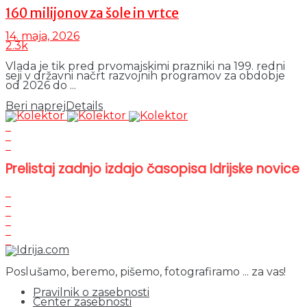
160 milijonov za šole in vrtce
14. maja, 2026
2.3k
Vlada je tik pred prvomajskimi prazniki na 199. redni
seji v državni načrt razvojnih programov za obdobje
od 2026 do ...
Beri naprej
Details
Prelistaj zadnjo izdajo časopisa Idrijske novice
Poslušamo, beremo, pišemo, fotografiramo ... za vas!
Pravilnik o zasebnosti
Center zasebnosti