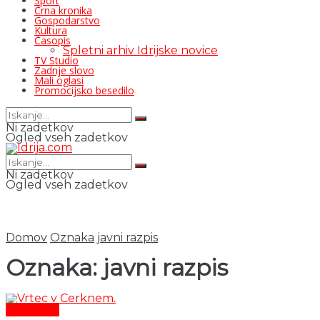
Šport
Črna kronika
Gospodarstvo
Kultura
Časopis
Spletni arhiv Idrijske novice
TV Studio
Zadnje slovo
Mali oglasi
Promocijsko besedilo
Ni zadetkov
Ogled vseh zadetkov
Ni zadetkov
Ogled vseh zadetkov
Domov
Oznaka
javni razpis
Oznaka:
javni razpis
Aktualno