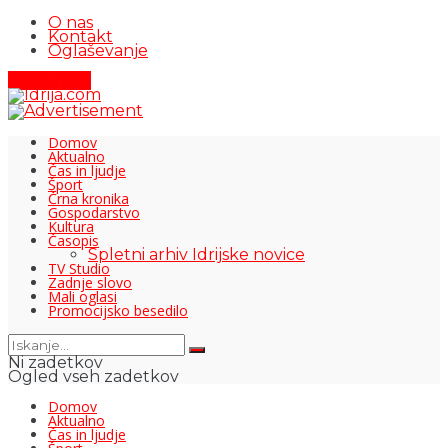
O nas
Kontakt
Oglaševanje
Pišite nam
Domov
Aktualno
Čas in ljudje
Šport
Črna kronika
Gospodarstvo
Kultura
Časopis
Spletni arhiv Idrijske novice
TV Studio
Zadnje slovo
Mali oglasi
Promocijsko besedilo
Ni zadetkov
Ogled vseh zadetkov
Domov
Aktualno
Čas in ljudje