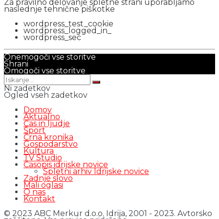
Za pravilno delovanje spletne strani uporabljamo
naslednje tehnične piškotke
wordpress_test_cookie
wordpress_logged_in_
wordpress_sec
Onemogoči vse storitve
Shrani
Omogoči vse storitve
Ni zadetkov
Ogled vseh zadetkov
Domov
Aktualno
Čas in ljudje
Šport
Črna kronika
Gospodarstvo
Kultura
TV Studio
Časopis idrijske novice
Spletni arhiv Idrijske novice
Zadnje slovo
Mali oglasi
O nas
Kontakt
© 2023 ABC Merkur d.o.o. Idrija, 2001 - 2023. Avtorsko