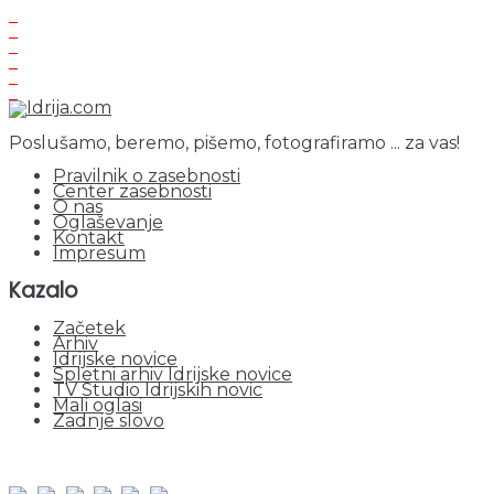
Poslušamo, beremo, pišemo, fotografiramo ... za vas!
Pravilnik o zasebnosti
Center zasebnosti
O nas
Oglaševanje
Kontakt
Impresum
Kazalo
Začetek
Arhiv
Idrijske novice
Spletni arhiv Idrijske novice
TV Studio Idrijskih novic
Mali oglasi
Zadnje slovo
obiskov od 1. januarja 2026