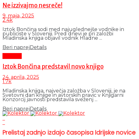
Ne izzivajmo nesreče!
9. maja, 2025
2.4k
Iztok Bončina sodi med najuglednejše vodnike in
publiciste v Sloveniji. Pred dnevi je pri založbi
Mladinska knjiga objavil vodnik Hladne ...
Beri naprej
Details
Kultura
Iztok Bončina predstavil novo knjigo
24. aprila, 2025
1.7k
Mladinska knjiga, največja založba v Sloveniji, je na
Svetovni dan knjige in avtorskih pravic v Knjigarni
Konzorcij javnosti predstavila sveženj ...
Beri naprej
Details
Prelistaj zadnjo izdajo časopisa Idrijske novice