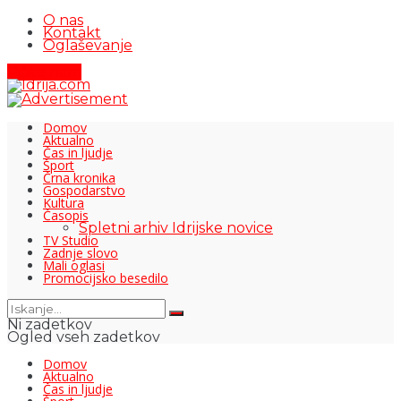
O nas
Kontakt
Oglaševanje
Pišite nam
Domov
Aktualno
Čas in ljudje
Šport
Črna kronika
Gospodarstvo
Kultura
Časopis
Spletni arhiv Idrijske novice
TV Studio
Zadnje slovo
Mali oglasi
Promocijsko besedilo
Ni zadetkov
Ogled vseh zadetkov
Domov
Aktualno
Čas in ljudje