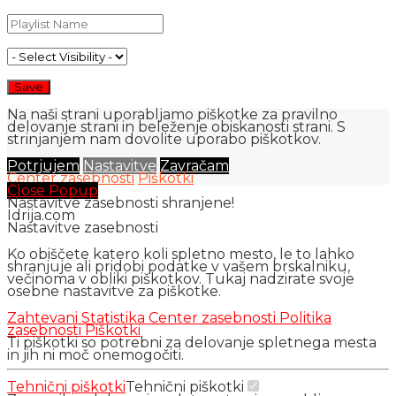
Na naši strani uporabljamo piškotke za pravilno
delovanje strani in beleženje obiskanosti strani. S
strinjanjem nam dovolite uporabo piškotkov.
Potrjujem
Nastavitve
Zavračam
Center zasebnosti
Piškotki
Close Popup
Nastavitve zasebnosti shranjene!
Idrija.com
Nastavitve zasebnosti
Ko obiščete katero koli spletno mesto, le to lahko
shranjuje ali pridobi podatke v vašem brskalniku,
večinoma v obliki piškotkov. Tukaj nadzirate svoje
osebne nastavitve za piškotke.
Zahtevani
Statistika
Center zasebnosti
Politika
zasebnosti
Piškotki
Ti piškotki so potrebni za delovanje spletnega mesta
in jih ni moč onemogočiti.
Tehnični piškotki
Tehnični piškotki