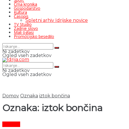
Šport
Črna kronika
Gospodarstvo
Kultura
Časopis
Spletni arhiv Idrijske novice
TV Studio
Zadnje slovo
Mali oglasi
Promocijsko besedilo
Ni zadetkov
Ogled vseh zadetkov
Ni zadetkov
Ogled vseh zadetkov
Domov
Oznaka
iztok bončina
Oznaka:
iztok bončina
Kultura