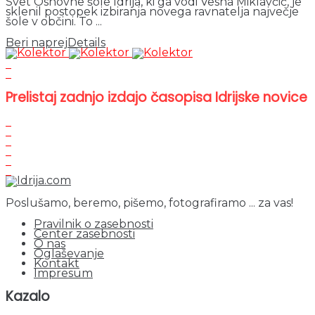
Svet Osnovne šole Idrija, ki ga vodi Vesna Miklavčič, je
sklenil postopek izbiranja novega ravnatelja največje
šole v občini. To ...
Beri naprej
Details
Prelistaj zadnjo izdajo časopisa Idrijske novice
Poslušamo, beremo, pišemo, fotografiramo ... za vas!
Pravilnik o zasebnosti
Center zasebnosti
O nas
Oglaševanje
Kontakt
Impresum
Kazalo