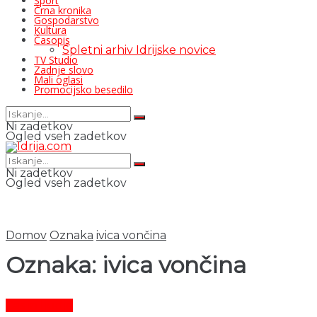
Šport
Črna kronika
Gospodarstvo
Kultura
Časopis
Spletni arhiv Idrijske novice
TV Studio
Zadnje slovo
Mali oglasi
Promocijsko besedilo
Ni zadetkov
Ogled vseh zadetkov
Ni zadetkov
Ogled vseh zadetkov
Domov
Oznaka
ivica vončina
Oznaka:
ivica vončina
Čas in ljudje