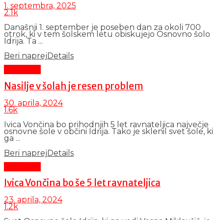
1. septembra, 2025
2.1k
Današnji 1. september je poseben dan za okoli 700
otrok, ki v tem šolskem letu obiskujejo Osnovno šolo
Idrija. Ta ...
Beri naprej
Details
Aktualno
Nasilje v šolah je resen problem
30. aprila, 2024
1.6k
Ivica Vončina bo prihodnjih 5 let ravnateljica največje
osnovne šole v občini Idrija. Tako je sklenil svet šole, ki
ga ...
Beri naprej
Details
Aktualno
Ivica Vončina bo še 5 let ravnateljica
23. aprila, 2024
1.2k