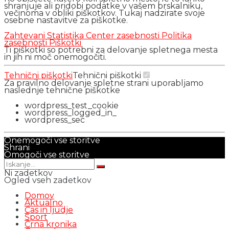
shranjuje ali pridobi podatke v vašem brskalniku,
večinoma v obliki piškotkov. Tukaj nadzirate svoje
osebne nastavitve za piškotke.
Zahtevani
Statistika
Center zasebnosti
Politika
zasebnosti
Piškotki
Ti piškotki so potrebni za delovanje spletnega mesta
in jih ni moč onemogočiti.
Tehnični piškotki
Tehnični piškotki
Za pravilno delovanje spletne strani uporabljamo
naslednje tehnične piškotke
wordpress_test_cookie
wordpress_logged_in_
wordpress_sec
Onemogoči vse storitve
Shrani
Omogoči vse storitve
Ni zadetkov
Ogled vseh zadetkov
Domov
Aktualno
Čas in ljudje
Šport
Črna kronika