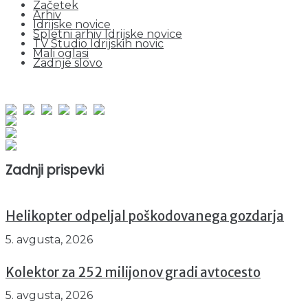
Začetek
Arhiv
Idrijske novice
Spletni arhiv Idrijske novice
TV Studio Idrijskih novic
Mali oglasi
Zadnje slovo
obiskov od 1. januarja 2026
Obiskovalcev skupaj : 935643
Prikazov skupaj : 2500608
Trenutno : 15
Zadnji prispevki
Helikopter odpeljal poškodovanega gozdarja
5. avgusta, 2026
Kolektor za 252 milijonov gradi avtocesto
5. avgusta, 2026