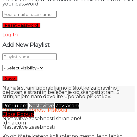
your password.
Log In
Add New Playlist
Na naši strani uporabljamo piškotke za pravilno
delovanje strani in beleženje obiskanosti strani. S
strinjanjem nam dovolite uporabo piškotkov.
Potrjujem
Nastavitve
Zavračam
Center zasebnosti
Piškotki
Close Popup
Nastavitve zasebnosti shranjene!
Idrija.com
Nastavitve zasebnosti
Ko obiščete katero koli spletno mesto, le to lahko