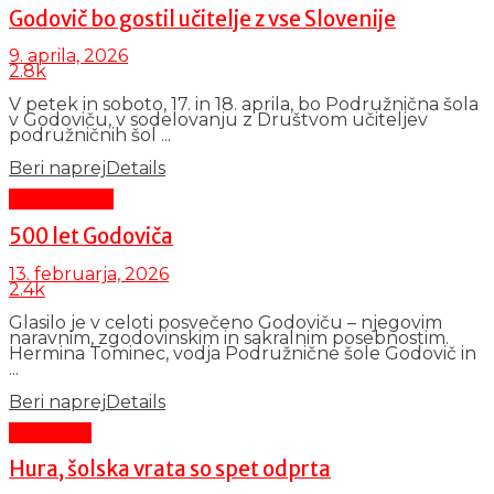
Godovič bo gostil učitelje z vse Slovenije
9. aprila, 2026
2.8k
V petek in soboto, 17. in 18. aprila, bo Podružnična šola
v Godoviču, v sodelovanju z Društvom učiteljev
podružničnih šol ...
Beri naprej
Details
Čas in ljudje
500 let Godoviča
13. februarja, 2026
2.4k
Glasilo je v celoti posvečeno Godoviču – njegovim
naravnim, zgodovinskim in sakralnim posebnostim.
Hermina Tominec, vodja Podružnične šole Godovič in
...
Beri naprej
Details
Aktualno
Hura, šolska vrata so spet odprta