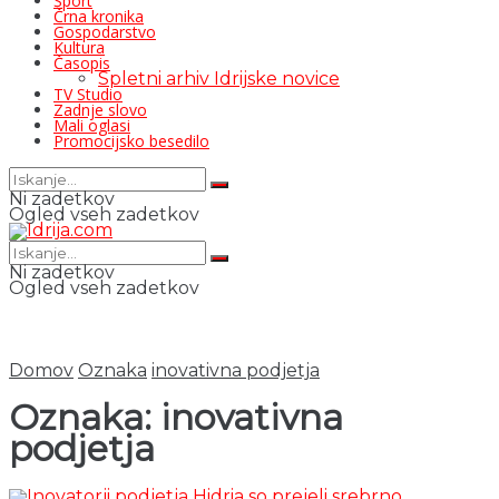
Šport
Črna kronika
Gospodarstvo
Kultura
Časopis
Spletni arhiv Idrijske novice
TV Studio
Zadnje slovo
Mali oglasi
Promocijsko besedilo
Ni zadetkov
Ogled vseh zadetkov
Ni zadetkov
Ogled vseh zadetkov
Domov
Oznaka
inovativna podjetja
Oznaka:
inovativna
podjetja