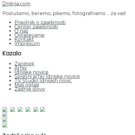
Poslušamo, beremo, pišemo, fotografiramo ... za vas!
Pravilnik o zasebnosti
Center zasebnosti
O nas
Oglaševanje
Kontakt
Impresum
Kazalo
Začetek
Arhiv
Idrijske novice
Spletni arhiv Idrijske novice
TV Studio Idrijskih novic
Mali oglasi
Zadnje slovo
obiskov od 1. januarja 2026
Obiskovalcev skupaj : 953215
Prikazov skupaj : 2535212
Trenutno : 0