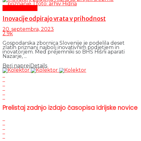
Gospodarstvo
Inovacije odpirajo vrata v prihodnost
20. septembra, 2023
2.9k
Gospodarska zbornica Slovenije je podelila deset
zlatih priznanj najbolj inovativnim podjetjem in
inovatorjem. Med prejemniki so BHS Hišni aparati
Nazarje, ...
Beri naprej
Details
Prelistaj zadnjo izdajo časopisa Idrijske novice