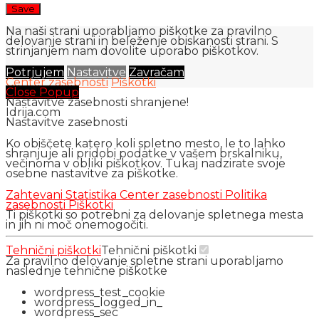
Na naši strani uporabljamo piškotke za pravilno
delovanje strani in beleženje obiskanosti strani. S
strinjanjem nam dovolite uporabo piškotkov.
Potrjujem
Nastavitve
Zavračam
Center zasebnosti
Piškotki
Close Popup
Nastavitve zasebnosti shranjene!
Idrija.com
Nastavitve zasebnosti
Ko obiščete katero koli spletno mesto, le to lahko
shranjuje ali pridobi podatke v vašem brskalniku,
večinoma v obliki piškotkov. Tukaj nadzirate svoje
osebne nastavitve za piškotke.
Zahtevani
Statistika
Center zasebnosti
Politika
zasebnosti
Piškotki
Ti piškotki so potrebni za delovanje spletnega mesta
in jih ni moč onemogočiti.
Tehnični piškotki
Tehnični piškotki
Za pravilno delovanje spletne strani uporabljamo
naslednje tehnične piškotke
wordpress_test_cookie
wordpress_logged_in_
wordpress_sec