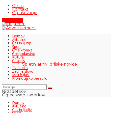
O nas
Kontakt
Oglaševanje
Pišite nam
Domov
Aktualno
Čas in ljudje
Šport
Črna kronika
Gospodarstvo
Kultura
Časopis
Spletni arhiv Idrijske novice
TV Studio
Zadnje slovo
Mali oglasi
Promocijsko besedilo
Ni zadetkov
Ogled vseh zadetkov
Domov
Aktualno
Čas in ljudje