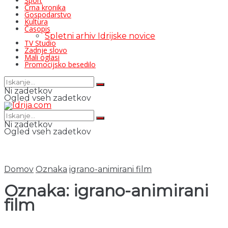
Šport
Črna kronika
Gospodarstvo
Kultura
Časopis
Spletni arhiv Idrijske novice
TV Studio
Zadnje slovo
Mali oglasi
Promocijsko besedilo
Ni zadetkov
Ogled vseh zadetkov
Ni zadetkov
Ogled vseh zadetkov
Domov
Oznaka
igrano-animirani film
Oznaka:
igrano-animirani
film