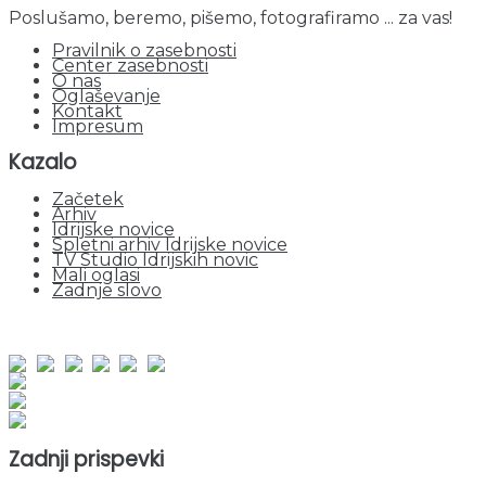
Poslušamo, beremo, pišemo, fotografiramo ... za vas!
Pravilnik o zasebnosti
Center zasebnosti
O nas
Oglaševanje
Kontakt
Impresum
Kazalo
Začetek
Arhiv
Idrijske novice
Spletni arhiv Idrijske novice
TV Studio Idrijskih novic
Mali oglasi
Zadnje slovo
obiskov od 1. januarja 2026
Obiskovalcev skupaj : 946532
Prikazov skupaj : 2524524
Trenutno : 115
Zadnji prispevki