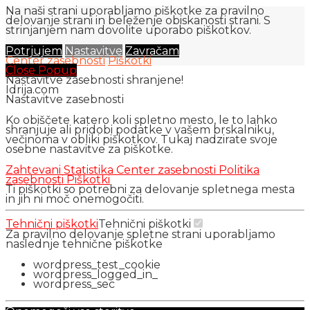
Na naši strani uporabljamo piškotke za pravilno
delovanje strani in beleženje obiskanosti strani. S
strinjanjem nam dovolite uporabo piškotkov.
Potrjujem
Nastavitve
Zavračam
Center zasebnosti
Piškotki
Close Popup
Nastavitve zasebnosti shranjene!
Idrija.com
Nastavitve zasebnosti
Ko obiščete katero koli spletno mesto, le to lahko
shranjuje ali pridobi podatke v vašem brskalniku,
večinoma v obliki piškotkov. Tukaj nadzirate svoje
osebne nastavitve za piškotke.
Zahtevani
Statistika
Center zasebnosti
Politika
zasebnosti
Piškotki
Ti piškotki so potrebni za delovanje spletnega mesta
in jih ni moč onemogočiti.
Tehnični piškotki
Tehnični piškotki
Za pravilno delovanje spletne strani uporabljamo
naslednje tehnične piškotke
wordpress_test_cookie
wordpress_logged_in_
wordpress_sec