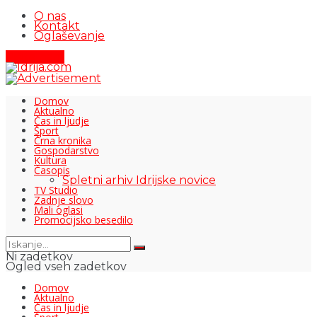
O nas
Kontakt
Oglaševanje
Pišite nam
Domov
Aktualno
Čas in ljudje
Šport
Črna kronika
Gospodarstvo
Kultura
Časopis
Spletni arhiv Idrijske novice
TV Studio
Zadnje slovo
Mali oglasi
Promocijsko besedilo
Ni zadetkov
Ogled vseh zadetkov
Domov
Aktualno
Čas in ljudje