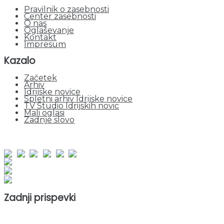
Pravilnik o zasebnosti
Center zasebnosti
O nas
Oglaševanje
Kontakt
Impresum
Kazalo
Začetek
Arhiv
Idrijske novice
Spletni arhiv Idrijske novice
TV Studio Idrijskih novic
Mali oglasi
Zadnje slovo
obiskov od 1. januarja 2026
Obiskovalcev skupaj : 950264
Prikazov skupaj : 2530585
Trenutno : 67
Zadnji prispevki