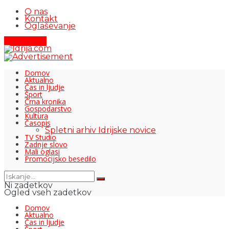
O nas
Kontakt
Oglaševanje
Pišite nam
Domov
Aktualno
Čas in ljudje
Šport
Črna kronika
Gospodarstvo
Kultura
Časopis
Spletni arhiv Idrijske novice
TV Studio
Zadnje slovo
Mali oglasi
Promocijsko besedilo
Ni zadetkov
Ogled vseh zadetkov
Domov
Aktualno
Čas in ljudje