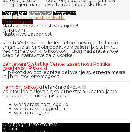
delovanje strani in beleženje obiskanosti strani. S
strinjanjem nam dovolite uporabo piškotkov.
Potrjujem
Nastavitve
Zavračam
Center zasebnosti
Piškotki
Close Popup
Nastavitve zasebnosti shranjene!
Idrija.com
Nastavitve zasebnosti
Ko obiščete katero koli spletno mesto, le to lahko
shranjuje ali pridobi podatke v vašem brskalniku,
večinoma v obliki piškotkov. Tukaj nadzirate svoje
osebne nastavitve za piškotke.
Zahtevani
Statistika
Center zasebnosti
Politika
zasebnosti
Piškotki
Ti piškotki so potrebni za delovanje spletnega mesta
in jih ni moč onemogočiti.
Tehnični piškotki
Tehnični piškotki
Za pravilno delovanje spletne strani uporabljamo
naslednje tehnične piškotke
wordpress_test_cookie
wordpress_logged_in_
wordpress_sec
Onemogoči vse storitve
Shrani