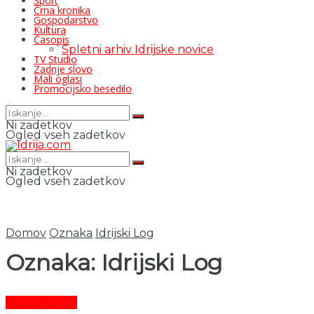
Šport
Črna kronika
Gospodarstvo
Kultura
Časopis
Spletni arhiv Idrijske novice
TV Studio
Zadnje slovo
Mali oglasi
Promocijsko besedilo
Ni zadetkov
Ogled vseh zadetkov
Ni zadetkov
Ogled vseh zadetkov
Domov
Oznaka
Idrijski Log
Oznaka:
Idrijski Log
Črni dogodki